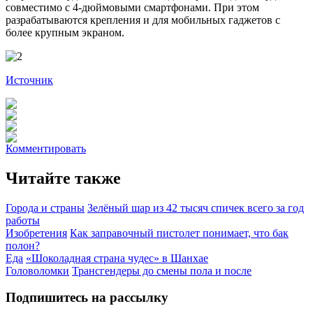
совместимо с 4-дюймовыми смартфонами. При этом
разрабатываются крепления и для мобильных гаджетов с
более крупным экраном.
Источник
Комментировать
Читайте также
Города и страны
Зелёный шар из 42 тысяч спичек всего за год
работы
Изобретения
Как заправочный пистолет понимает, что бак
полон?
Еда
«Шоколадная страна чудес» в Шанхае
Головоломки
Трансгендеры до смены пола и после
Подпишитесь на рассылку