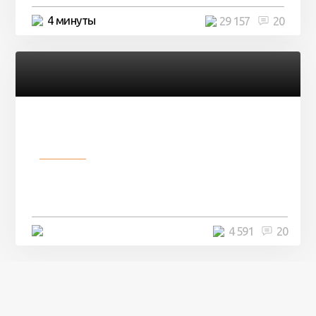
4 минуты
29 157
20
Разное
Девушка показала свои фото, но
никто так и не смог угадать ...
4 минуты
4 591
20