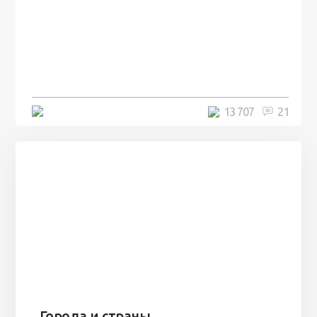
100 лет назад на этом острове
посреди моря забыли 100
человек и вернулись туда спустя
7 лет
5 минут
13 707
21
Города и страны