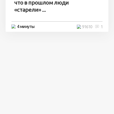
что в прошлом люди
«старели» ...
4 минуты
91610
1