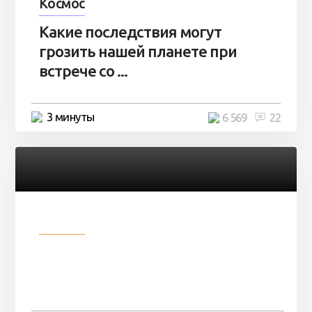
Космос
Какие последствия могут
грозить нашей планете при
встрече со ...
3 минуты
6 569
22
Разное
Парни нашли в лесу
заброшенный вагон и решили
остаться там на ...