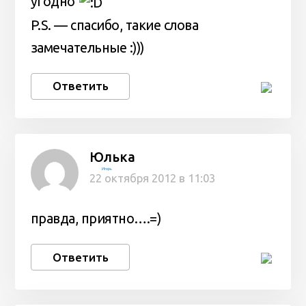
угодно
P.S. — спасибо, такие слова
замечательные :)))
Ответить
Юлька
Игорь
22 октября 2012 в 11:03
правда, приятно….=)
Ответить