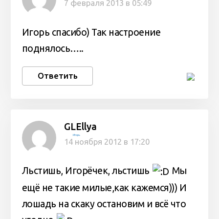
7 февраля 2013 в 05:49
Игорь спасибо) Так настроение
поднялось…..
Ответить
GLEllya
Игорь
14 ноября 2012 в 17:20
Льстишь, Игорёчек, льстишь
Мы
ещё не такие милые,как кажемся))) И
лошадь на скаку остановим и всё что