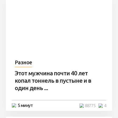
Разное
Этот мужчина почти 40 лет
копал тоннель в пустыне и в
один день ...
5 минут
88775
4