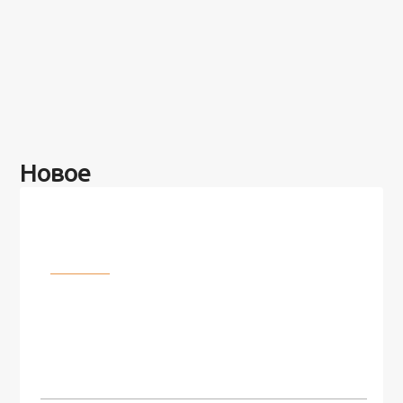
Новое
Разное
100 лет назад на этом острове
посреди моря забыли 100
человек и вернулись туда спустя
7 лет