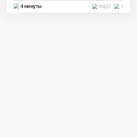
4 минуты
91631
1