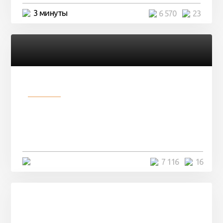
3 минуты
6 570
23
Разное
Парни нашли в лесу
заброшенный вагон и решили
остаться там на ...
4 минуты
7 116
16