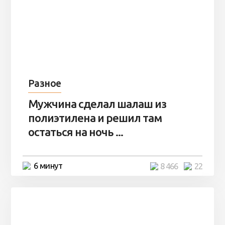
Разное
Мужчина сделал шалаш из
полиэтилена и решил там
остаться на ночь ...
6 минут
8 466
22