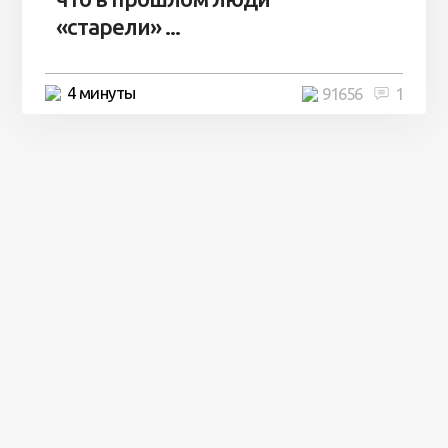
«старели» ...
4 минуты
91656
1