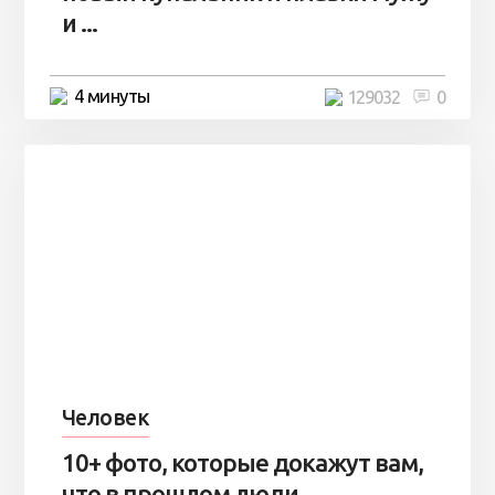
и ...
4 минуты
129032
0
Человек
10+ фото, которые докажут вам,
что в прошлом люди