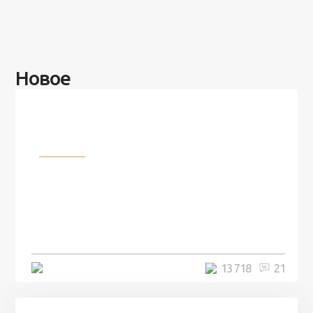
Новое
Разное
100 лет назад на этом острове
посреди моря забыли 100
человек и вернулись туда спустя
7 лет
5 минут
13 718
21