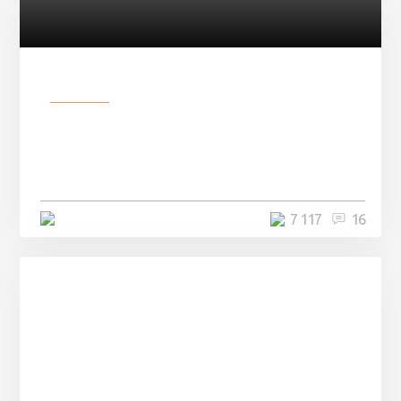
Разное
Парни нашли в лесу
заброшенный вагон и решили
остаться там на ...
4 минуты
7 117
16