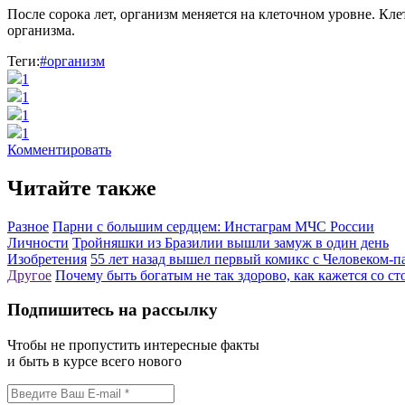
После сорока лет, организм меняется на клеточном уровне. К
организма.
Теги:
#организм
1
1
1
1
Комментировать
Читайте также
Разное
Парни с большим сердцем: Инстаграм МЧС России
Личности
Тройняшки из Бразилии вышли замуж в один день
Изобретения
55 лет назад вышел первый комикс с Человеком-п
Другое
Почему быть богатым не так здорово, как кажется со с
Подпишитесь на рассылку
Чтобы не пропустить интересные факты
и быть в курсе всего нового