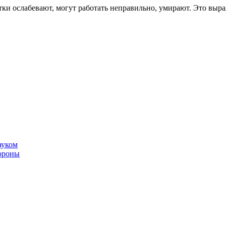
летки ослабевают, могут работать неправильно, умирают. Это в
ауком
тороны