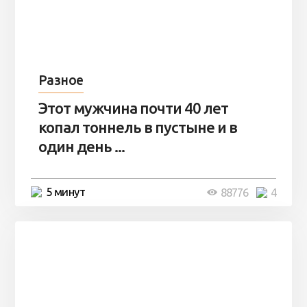
Разное
Этот мужчина почти 40 лет
копал тоннель в пустыне и в
один день ...
5 минут
88776
4