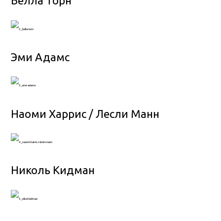
Белла Торн
Эми Адамс
Наоми Харрис / Лесли Манн
Николь Кидман