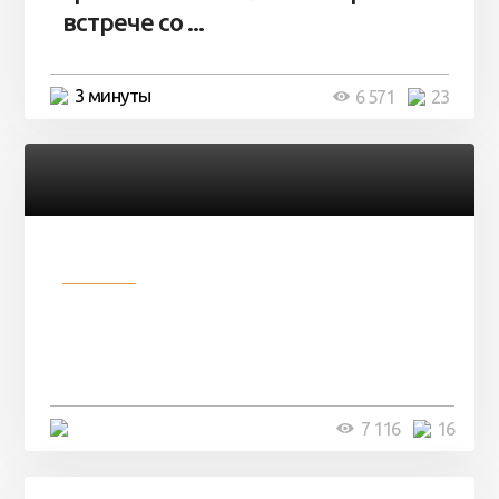
встрече со ...
3 минуты
6 571
23
Разное
Парни нашли в лесу
заброшенный вагон и решили
остаться там на ...
4 минуты
7 116
16