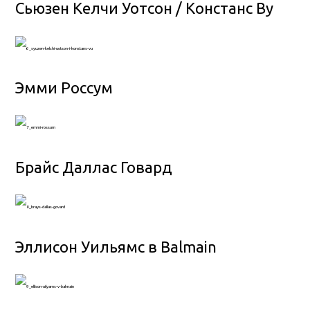
Сьюзен Келчи Уотсон / Констанс Ву
Эмми Россум
Брайс Даллас Говард
Эллисон Уильямс в Balmain