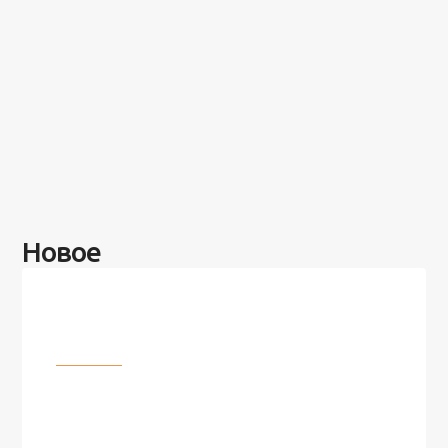
Новое
Разное
100 лет назад на этом острове
посреди моря забыли 100
человек и вернулись туда спустя