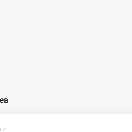
ев
3:48