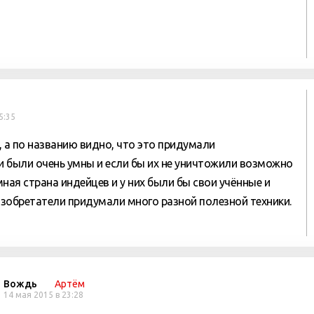
5:35
, а по названию видно, что это придумали
 были очень умны и если бы их не уничтожили возможно
ная страна индейцев и у них были бы свои учённые и
 изобретатели придумали много разной полезной техники.
Вождь
Артём
14 мая 2015 в 23:28