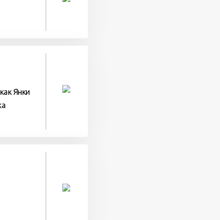
 как Янки
ка