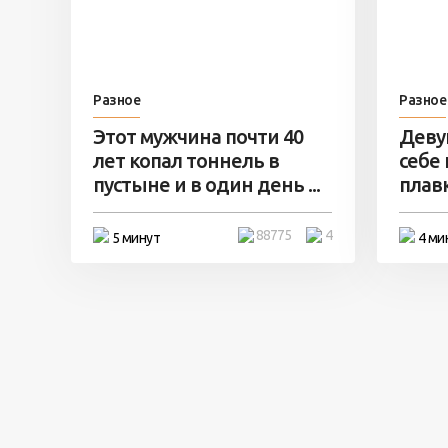
Разное
Разное
Этот мужчина почти 40
Деву
лет копал тоннель в
себе
пустыне и в один день ...
плавк
88775
4
5 минут
4 ми