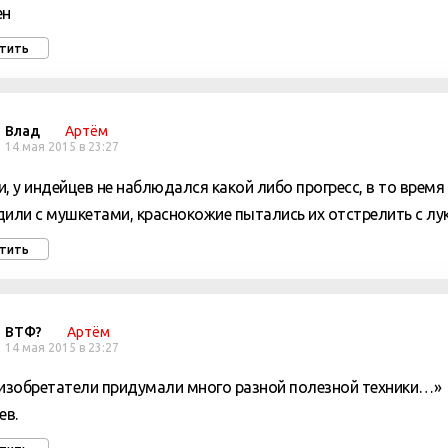
ен
тить
Влад
Артём
14 мая 2015 в 23:27
и, у индейцев не наблюдался какой либо прогресс, в то время
дили с мушкетами, краснокожие пытались их отстрелить с лу
тить
ВТФ?
Артём
14 мая 2015 в 23:27
 изобретатели придумали много разной полезной техники…»
ев.