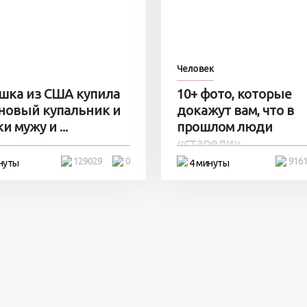
Человек
шка из США купила
10+ фото, которые
 новый купальник и
докажут вам, что в
и мужу и ...
прошлом люди
«старели» ...
129029
0
916
нуты
4 минуты