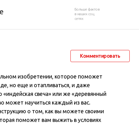
Больше фактов
е
в наших соц.
сетях
21 июня 2014 в 12:19
63 570
25
Комментировать
тельном изобретении, которое поможет
де, но еще и отапливаться, и даже
о «индейская свеча» или же «деревянный
во может научиться каждый из вас.
струкцию о том, как вы можете своими
оторая поможет вам выжить в условиях