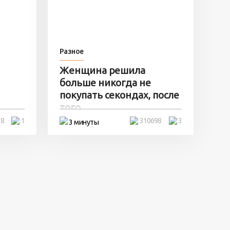
Разное
Женщина решила
больше никогда не
покупать секондах, после
того ...
18
1
310698
3
3 минуты