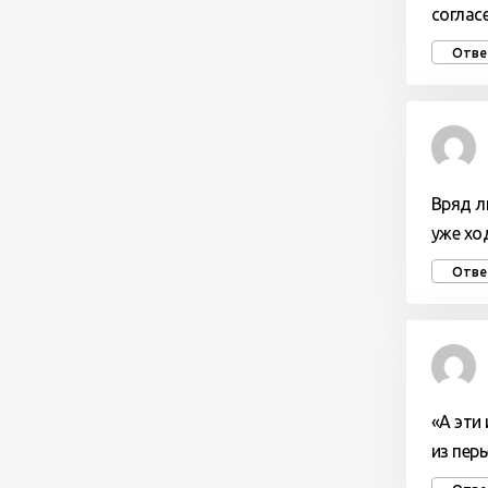
соглас
Отве
Вряд л
уже хо
Отве
«А эти
из перь