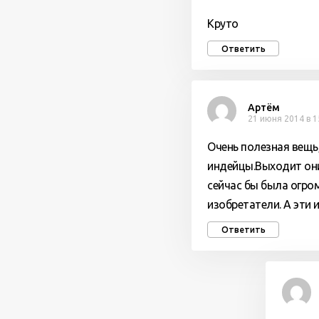
Круто
Ответить
Артём
21 июня 2014 в 1
Очень полезная вещь
индейцы.Выходит они
сейчас бы была огром
изобретатели. А эти
Ответить