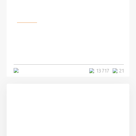
Разное
100 лет назад на этом острове
посреди моря забыли 100
человек и вернулись туда спустя
7 лет
5 минут
13 717
21