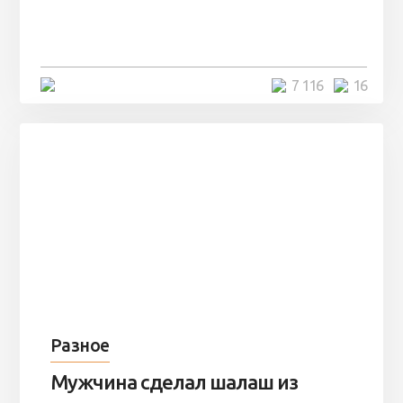
заброшенный вагон и решили
остаться там на ...
4 минуты
7 116
16
Разное
Мужчина сделал шалаш из