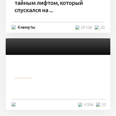
тайным лифтом, который
спускался на ...
4 минуты
29 158
20
Разное
Девушка показала свои фото, но
никто так и не смог угадать ...
4 минуты
4 594
20