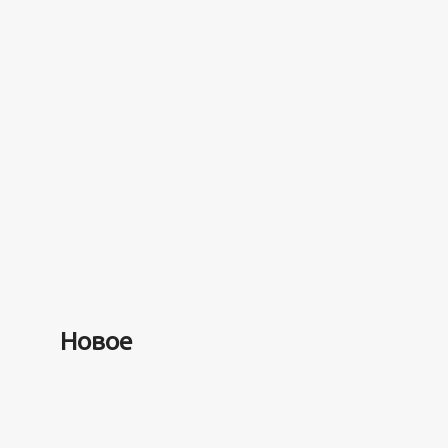
Разное
100 лет назад на этом остров
забыли 100 человек и вернулис
лет
Новое
5 минут