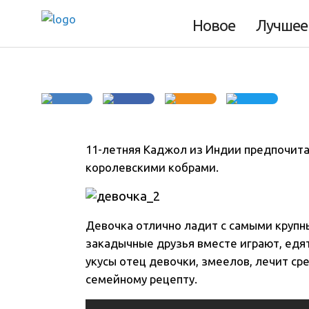
королевскими ко
Новое
Лучшее
11-летняя Каджол из Индии предпочитае
королевскими кобрами.
Девочка отлично ладит с самыми круп
закадычные друзья вместе играют, едя
укусы отец девочки, змеелов, лечит ср
семейному рецепту.