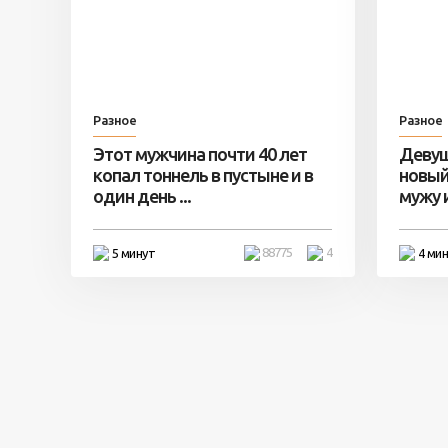
Разное
Разное
Этот мужчина почти 40 лет
Девуш
копал тоннель в пустыне и в
новый
один день ...
мужу и 
88775
4
5 минут
4 ми