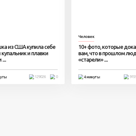
Человек
ка из США купила себе
10+ фото, которые док
 купальник и плавки
вам, что в прошлом лю
...
«старели» ...
129026
0
915
нуты
4 минуты