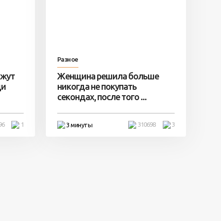
Разное
ажут
Женщина решила больше
ди
никогда не покупать
секондах, после того ...
96
1
310698
3
3 минуты