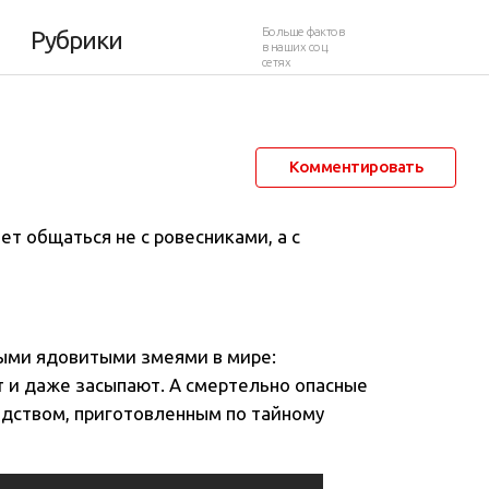
брами — и жива
Больше фактов
Рубрики
в наших соц.
сетях
14 июня 2017 в 22:28
7 298
0
Комментировать
т общаться не с ровесниками, а с
ными ядовитыми змеями в мире:
т и даже засыпают. А смертельно опасные
едством, приготовленным по тайному