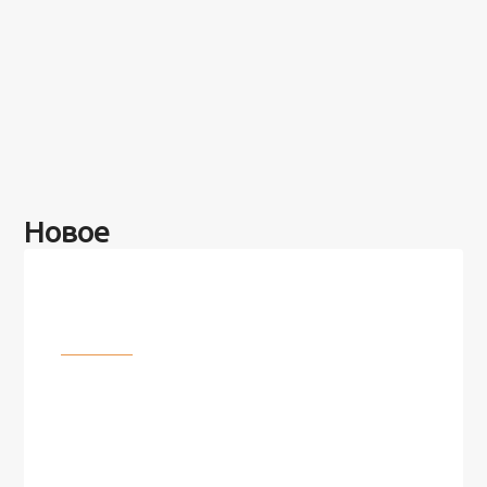
Новое
Разное
100 лет назад на этом острове
посреди моря забыли 100
человек и вернулись туда спустя
7 лет