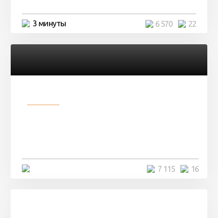
3 минуты
6 570
22
Разное
Парни нашли в лесу
заброшенный вагон и решили
остаться там на ...
4 минуты
7 115
16