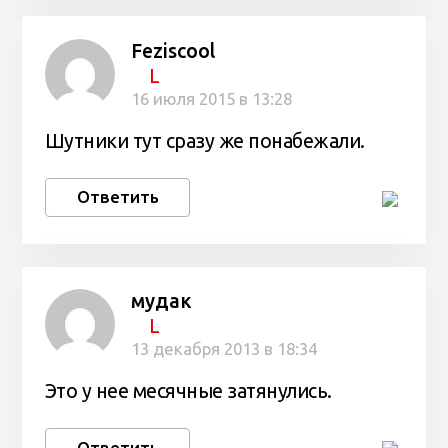
Feziscool
L
16 июля 2015 в 13:28
Шутники тут сразу же понабежали.
Ответить
мудак
L
13 декабря 2013 в 18:34
Это у нее месячные затянулись.
Ответить