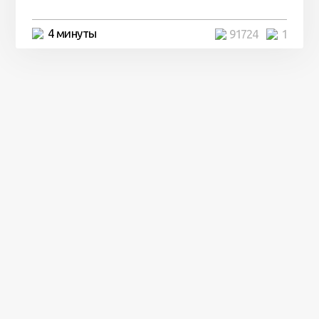
4 минуты
91724
1