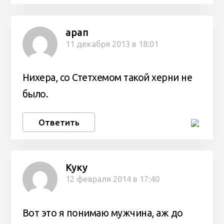
арап
11 декабря 2013 в 18:01
Нихера, со Стетхемом такой херни не
было.
Ответить
Куку
12 февраля 2014 в 17:40
Вот это я понимаю мужчина, аж до