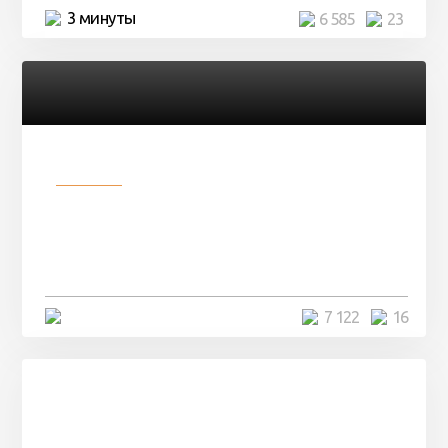
3 минуты
6 585
23
Разное
Парни нашли в лесу
заброшенный вагон и решили
остаться там на ...
4 минуты
7 122
16