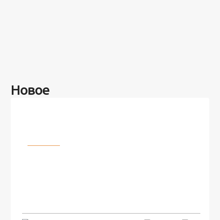
Новое
Разное
100 лет назад на этом острове
посреди моря забыли 100
человек и вернулись туда спустя
7 лет