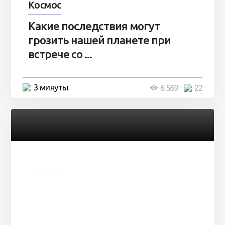
Космос
Какие последствия могут
грозить нашей планете при
встрече со ...
3 минуты
6 569
22
Разное
Парни нашли в лесу
заброшенный вагон и решили
остаться там на ...