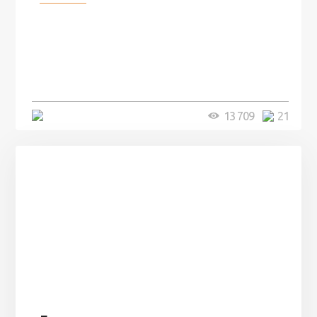
100 лет назад на этом острове
посреди моря забыли 100
человек и вернулись туда спустя
7 лет
5 минут
13 709
21