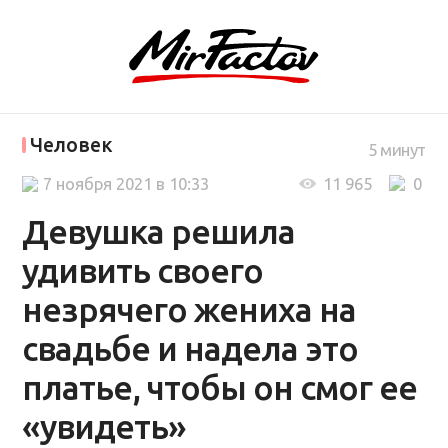
Человек
5 минут
7 ноября 2021 в 10:33
11 965
0
Девушка решила
удивить своего
незрячего жениха на
свадьбе и надела это
платье, чтобы он смог ее
«увидеть»