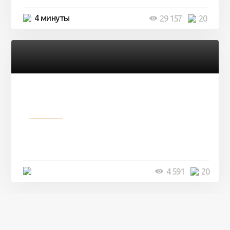
4 минуты
29 157
20
Разное
Девушка показала свои фото, но
никто так и не смог угадать ...
4 минуты
4 591
20