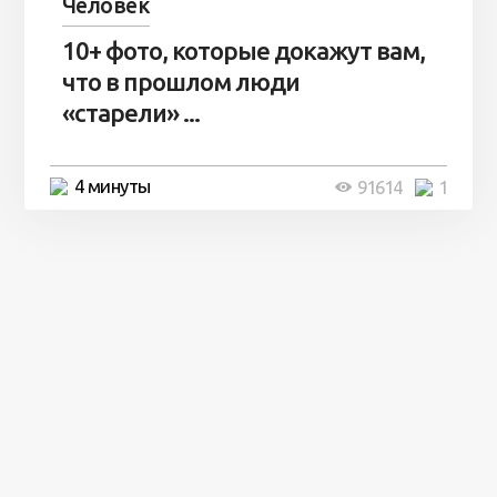
Человек
10+ фото, которые докажут вам,
что в прошлом люди
«старели» ...
4 минуты
91614
1