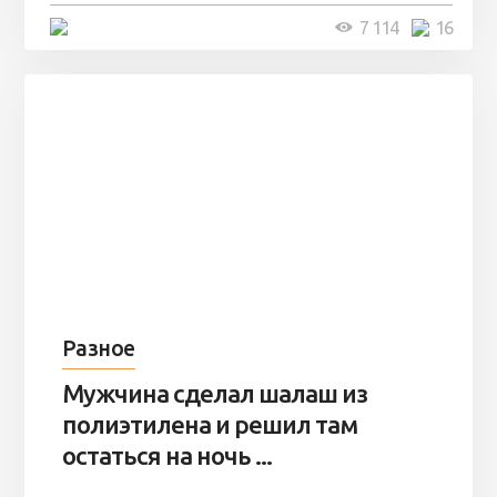
4 минуты
7 114
16
Разное
Мужчина сделал шалаш из
полиэтилена и решил там
остаться на ночь ...