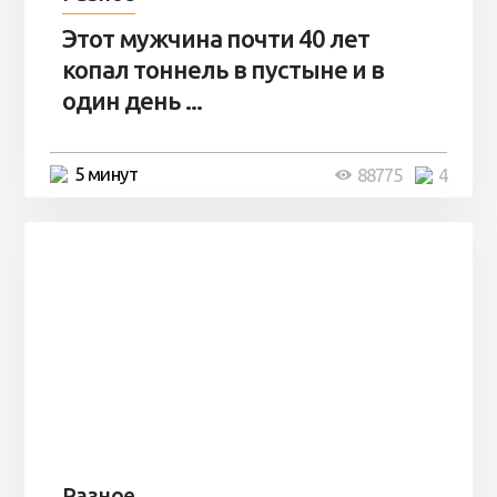
Этот мужчина почти 40 лет
копал тоннель в пустыне и в
один день ...
5 минут
88775
4
Разное