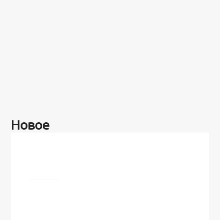
Новое
Разное
100 лет назад на этом острове
посреди моря забыли 100
человек и вернулись туда спустя