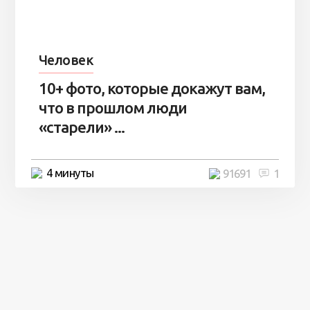
Человек
10+ фото, которые докажут вам,
что в прошлом люди
«старели» ...
4 минуты
91691
1