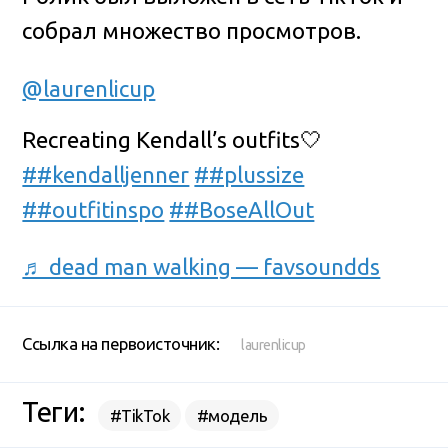
собрал множество просмотров.
@laurenlicup
Recreating Kendall’s outfits🤍
##kendalljenner
##plussize
##outfitinspo
##BoseAllOut
♬ dead man walking — favsoundds
Ссылка на первоисточник:
laurenlicup
Теги:
#TikTok
#модель