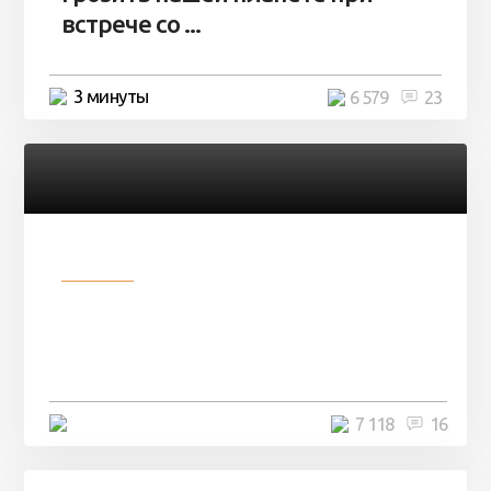
встрече со ...
3 минуты
6 579
23
Разное
Парни нашли в лесу
заброшенный вагон и решили
остаться там на ...
4 минуты
7 118
16