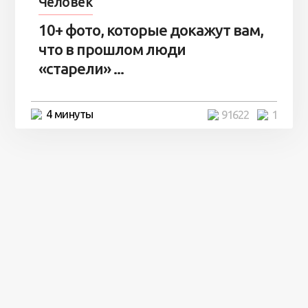
Человек
10+ фото, которые докажут вам,
что в прошлом люди
«старели» ...
4 минуты
91622
1