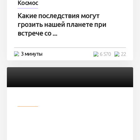
Космос
Какие последствия могут
грозить нашей планете при
встрече со ...
3 минуты
6 570
22
Разное
Парни нашли в лесу
заброшенный вагон и решили
остаться там на ...