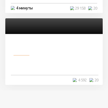
4 минуты
29 158
20
Разное
Девушка показала свои фото, но
никто так и не смог угадать ...
4 минуты
4 592
20