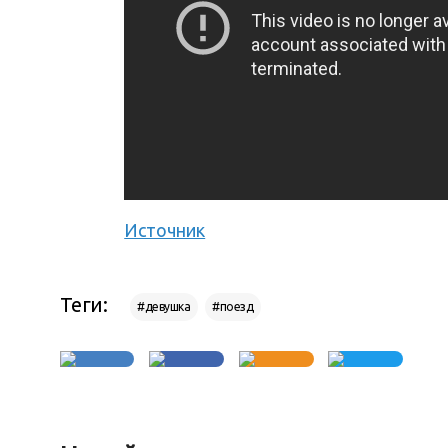
Источник
Теги:
#девушка
#поезд