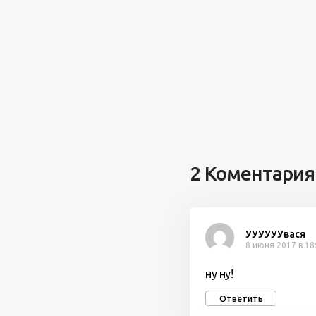
2 Коментария
УУУУУУвася
8 июня 2017 в 18
ну ну!
Ответить