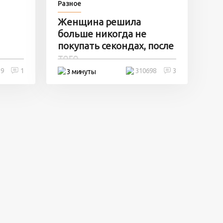
Разное
Женщина решила
больше никогда не
покупать секондах, после
того ...
19
1
310698
3
3 минуты