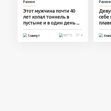
Разное
Разное
Этот мужчина почти 40
Деву
лет копал тоннель в
себе
пустыне и в один день ...
плавк
88775
4
5 минут
4 ми