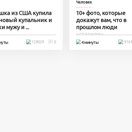
Человек
шка из США купила
10+ фото, которые
 новый купальник и
докажут вам, что в
и мужу и ...
прошлом люди
«старели» ...
129029
0
916
нуты
4 минуты