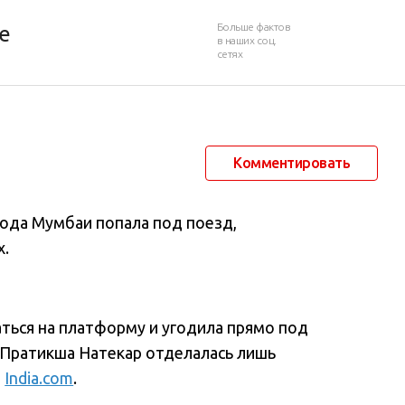
езд
Больше фактов
е
в наших соц.
сетях
7 июня 2017 в 23:18
9 120
2
Комментировать
рода Мумбаи попала под поезд,
х.
аться на платформу и угодила прямо под
. Пратикша Натекар отделалась лишь
т
India.com
.