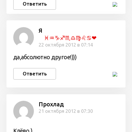
Ответить
Я
♓♒♑♐♏♎♍♌♋❤
22 октября 2012 в 07:14
да,абсолютно другое!)))
Ответить
Прохлад
21 октября 2012 в 07:30
Клёво )