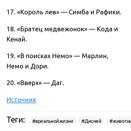
17. «Король лев» — Симба и Рафики.
18. «Братец медвежонок» — Кода и
Кенай.
19. «В поисках Немо» — Марлин,
Немо и Дори.
20. «Вверх» — Даг.
Источник
Теги:
#вреальнойжизни
#Дисней
#животн