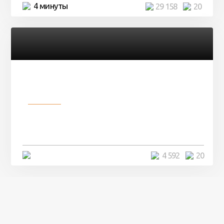
4 минуты
29 158
20
Разное
Девушка показала свои фото, но
никто так и не смог угадать ...
4 минуты
4 592
20