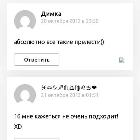
Димка
20 октября 2012 в 23:50
абсолютно все такие прелести))
Ответить
♓♒♑♐♏♎♍♌♋❤
21 октября 2012 в 01:51
16 мне кажеться не очень подходит!
XD