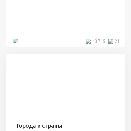
100 лет назад на этом острове
посреди моря забыли 100
человек и вернулись туда спустя
7 лет
5 минут
13 715
21
Города и страны