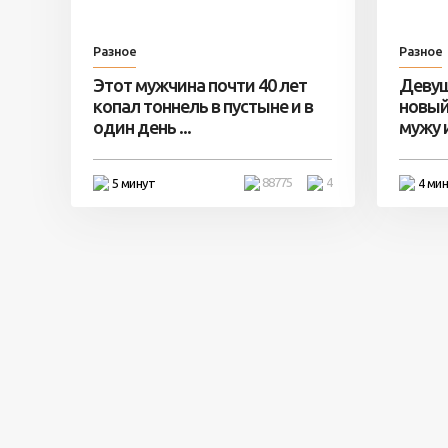
Разное
Разное
Этот мужчина почти 40 лет
Девуш
копал тоннель в пустыне и в
новый
один день ...
мужу и 
88775
4
5 минут
4 ми