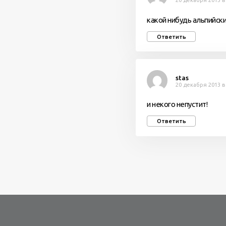
20 декабря 2013 в
какой нибудь альпийски
Ответить
stas
20 декабря 2013 в
и некого непустит!
Ответить