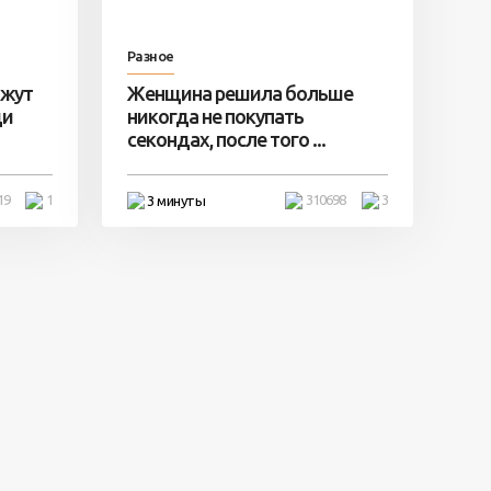
Разное
ажут
Женщина решила больше
ди
никогда не покупать
секондах, после того ...
19
1
310698
3
3 минуты