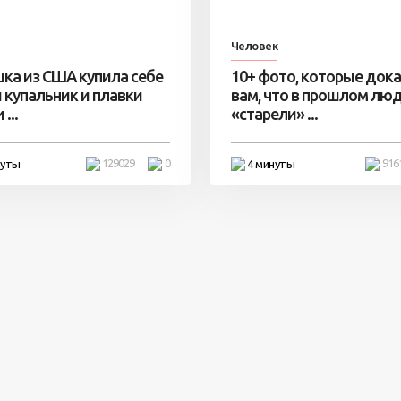
Человек
ка из США купила себе
10+ фото, которые док
 купальник и плавки
вам, что в прошлом лю
...
«старели» ...
129029
0
916
нуты
4 минуты