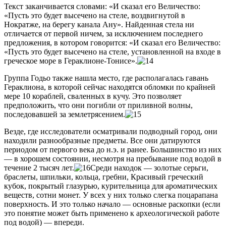
Текст заканчивается словами: «И сказал его Величество:
«Пусть это будет высечено на стеле, воздвигнутой в
Нократже, на берегу канала Ану». Найденная стела ни
отличается от первой ничем, за исключением последнего
предложения, в котором говорится: «И сказал его Величество:
«Пусть это будет высечено на стеле, установленной на входе в
греческое море в Гераклионе-Тонисе».
Группа Годьо также нашла место, где располагалась гавань
Гераклиона, в которой сейчас находятся обломки по крайней
мере 10 кораблей, сваленных в кучу. Это позволяет
предположить, что они погибли от приливной волны,
последовавшей за землетрясением.
Везде, где исследователи осматривали подводный город, они
находили разнообразные предметы. Все они датируются
периодом от первого века до н.э. и ранее. Большинство из них
— в хорошем состоянии, несмотря на пребывание под водой в
течение 2 тысяч лет.
Среди находок — золотые серьги,
браслеты, шпильки, кольца, гребни, Красивый греческий
кубок, покрытый глазурью, курительница для ароматических
веществ, сотни монет. У всех у них только слегка поцарапана
поверхность. И это только начало — основные раскопки (если
это понятие может быть применено к археологической работе
под водой) — впереди.