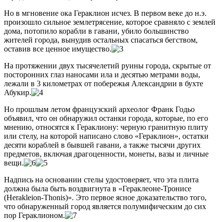
Но в мгновение ока Гераклион исчез. В первом веке до н.э.
произошло сильное землетрясение, которое сравняло с землей
дома, потопило корабли в гавани, убило большинство
жителей города, вынудив остальных спасаться бегством,
оставив все ценное имущество.
На протяжении двух тысячелетий руины города, скрытые от
посторонних глаз наносами ила и десятью метрами воды,
лежали в 3 километрах от побережья Александрии в бухте
Абукир.
Но прошлым летом французский археолог Франк Годьо
объявил, что он обнаружил останки города, которые, по его
мнению, относятся к Гераклиону: черную гранитную плиту
или стелу, на которой написано слово «Гераклион», остатки
десяти кораблей в бывшей гавани, а также тысячи других
предметов, включая драгоценности, монеты, вазы и личные
вещи.
Надпись на основании стелы удостоверяет, что эта плита
должна была быть воздвигнута в «Гераклеоне-Тронисе
(Herakleion-Thonis)». Это первое ясное доказательство того,
что обнаруженный город является полумифическим до сих
пор Гераклионом.