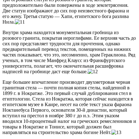
предположительно были повержены в ходе землетрясения.
Две статуи изображают до сих пор неизвестного фараона и
его жену. Третья статую — Хапи, египетского бога разлива
Нила.
Внутри храма находится монументальная гробница из
розового гранита, покрытая иероглифами. Ее верхняя часть до
сих пор представляет трудности для прочтения, однако
предварительный перевод текстов, помещенных на нижних
частях показывает, что это, несомненно, храм Гераклиона. Ряд
ученых, в том числе Манфред Клаусс из Франкфуртского
университета, полагает, что окончательная расшифровка
надписей на гробнице даст еще больше.
Еще большее впечатление производит двухметровая черная
гранитная стела — почти полная копия стелы, найденной в
1899 г. в Нократже. Это первый случай дублирования стел в
египтологии. Стела из Нократжа, которая сейчас находится в
египетском музее в Каире, несет на себе текст указа фараона
Ноктанебуса Первого, основателя 30-й династии, который
вступил на престол в ноябре 380 г до н.э. Этим указом
вводился 10-процентный налог на греческих ремесленников и
товары в Нократже и Тонисе, который должен был
направляться на строительство храма богине Нейт.