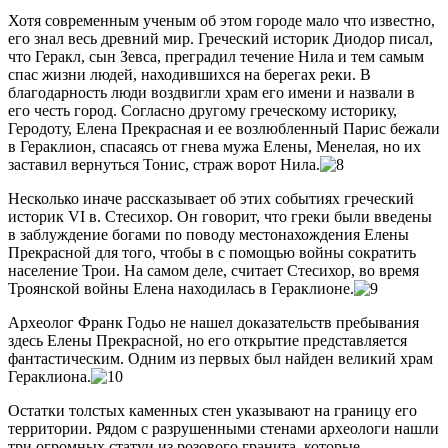
Хотя современным ученым об этом городе мало что известно,
его знал весь древний мир. Греческий историк Диодор писал,
что Геракл, сын Зевса, преградил течение Нила и тем самым
спас жизни людей, находившихся на берегах реки. В
благодарность люди воздвигли храм его имени и назвали в
его честь город. Согласно другому греческому историку,
Геродоту, Елена Прекрасная и ее возлюбленный Парис бежали
в Гераклион, спасаясь от гнева мужа Елены, Менелая, но их
заставил вернуться Тонис, страж ворот Нила.
Несколько иначе рассказывает об этих событиях греческий
историк VI в. Стесихор. Он говорит, что греки были введены
в заблуждение богами по поводу местонахождения Елены
Прекрасной для того, чтобы в с помощью войны сократить
население Трои. На самом деле, считает Стесихор, во время
Троянской войны Елена находилась в Гераклионе.
Археолог Франк Годьо не нашел доказательств пребывания
здесь Елены Прекрасной, но его открытие представляется
фантастическим. Одним из первых был найден великий храм
Гераклиона.
Остатки толстых каменных стен указывают на границу его
территории. Рядом с разрушенными стенами археологи нашли
три огромных статуи из розового гранита, которые