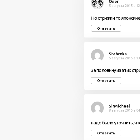
Олег
5 августа 2015 в 12
Но стрижки то японские
Ответить
Stabreka
5 августа 2015 в 13
За половину из этих ст
Ответить
SirMichael
8 августа 2015 в 04
надо было уточнить, чт
Ответить