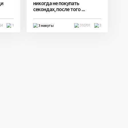
ди
никогда не покупать
секондах, после того ...
64
1
310701
3
3 минуты