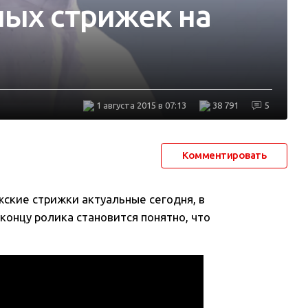
ых стрижек на
1 августа 2015 в 07:13
38 791
5
Комментировать
ские стрижки актуальные сегодня, в
 концу ролика становится понятно, что