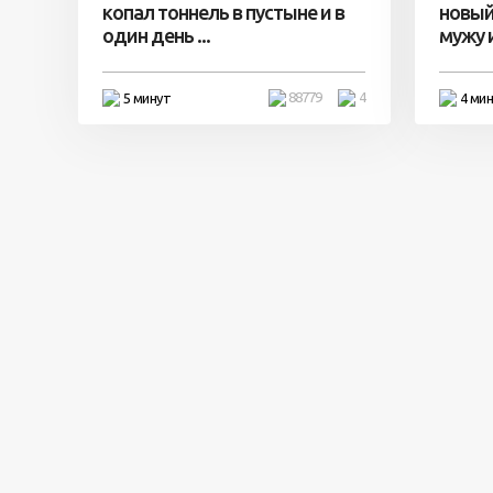
копал тоннель в пустыне и в
новый
один день ...
мужу и 
88779
4
5 минут
4 ми