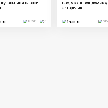
 купальник и плавки
вам, что в прошлом лю
...
«старели» ...
129034
0
916
нуты
4 минуты