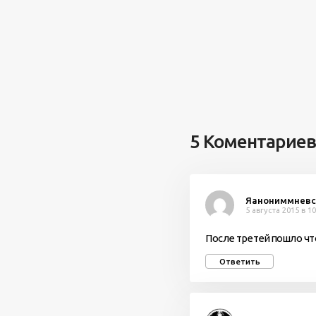
5 Коментариев
Яанониммнев
5 августа 2015 в 10
После третей пошло чт
Ответить