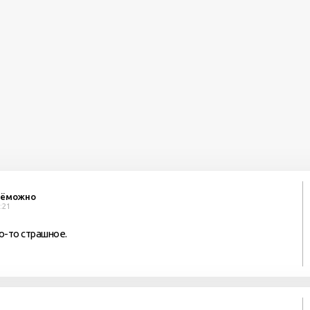
сёможно
:21
о-то страшное.