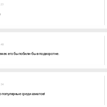
:23
.
:48
рижек его бы побили-бы в подворотне.
:54
о популярные среди азиатов!