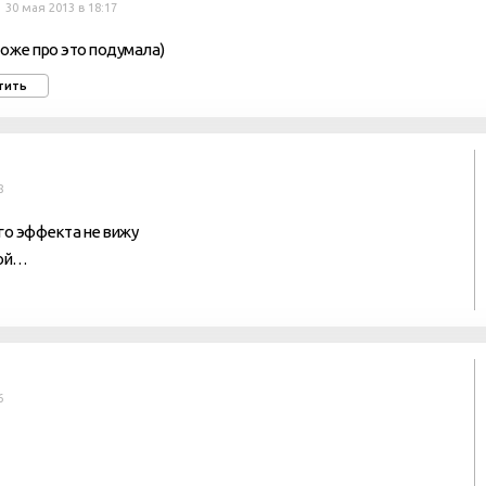
30 мая 2013 в 18:17
 тоже про это подумала)
тить
8
го эффекта не вижу
кой…
6