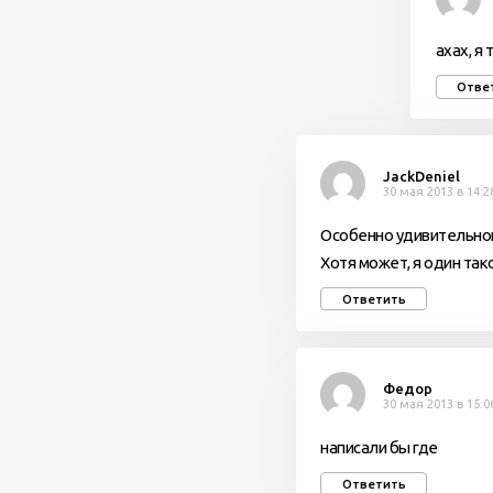
ахах, я
Отве
JackDeniel
30 мая 2013 в 14:2
Особенно удивительно
Хотя может, я один та
Ответить
Федор
30 мая 2013 в 15:0
написали бы где
Ответить