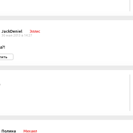
JackDeniel
Эллис
30 мая 2013 в 14:27
а?!
тить
7
Полина
Михаил