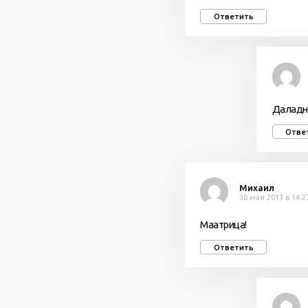
Ответить
Даладн
Отве
Михаил
30 мая 2013 в 14:2
Маатрица!
Ответить