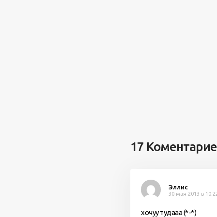
17 Коментари
Эллис
30 мая 2013 в 10:2
хочуу тудааа (*-*)