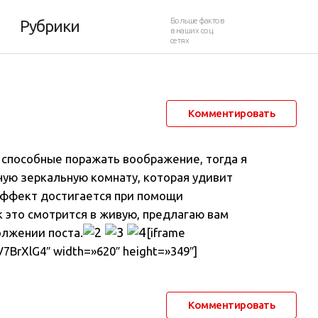
ате
Больше фактов
Рубрики
в наших соц.
сетях
29 мая 2013 в 23:05
29 388
17
Комментировать
 способные поражать воображение, тогда я
ную зеркальную комнату, которая удивит
 эффект достигается при помощи
к это смотрится в живую, предлагаю вам
олжении поста.
[iframe
7BrXlG4″ width=»620″ height=»349″]
Комментировать