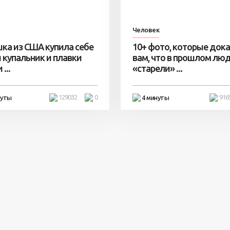
Человек
ка из США купила себе
10+ фото, которые док
 купальник и плавки
вам, что в прошлом лю
...
«старели» ...
129032
0
916
нуты
4 минуты