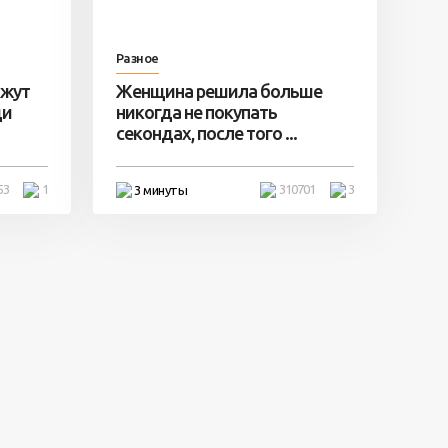
Разное
ажут
Женщина решила больше
ди
никогда не покупать
секондах, после того ...
53
1
310701
3
3 минуты