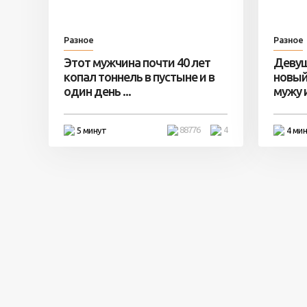
Разное
Разное
Этот мужчина почти 40 лет
Девуш
копал тоннель в пустыне и в
новый
один день ...
мужу и 
88776
4
5 минут
4 ми