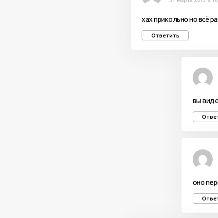
31 марта 2013 в 16
хах прикольно но всё р
Ответить
вы виде
Отве
оно пе
Отве