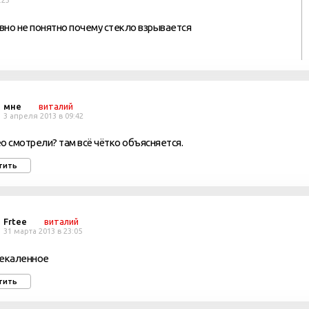
:23
авно не понятно почему стекло взрывается
мне
виталий
3 апреля 2013 в 09:42
о смотрели? там всё чётко объясняется.
тить
Frtee
виталий
31 марта 2013 в 23:05
рекаленное
тить