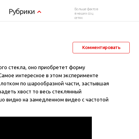
Больше фактов
Рубрики
в наших соц.
сетях
31 марта 2013 в 07:30
48 864
31
Комментировать
ого стекла, оно приобретет форму
 Самое интересное в этом эксперименте
молотком по шарообразной части, застывшая
задеть хвост то весь стеклянный
ошо видно на замедленном видео с частотой