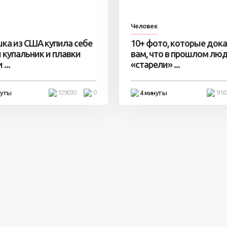
Человек
ка из США купила себе
10+ фото, которые док
 купальник и плавки
вам, что в прошлом лю
...
«старели» ...
129030
0
916
нуты
4 минуты