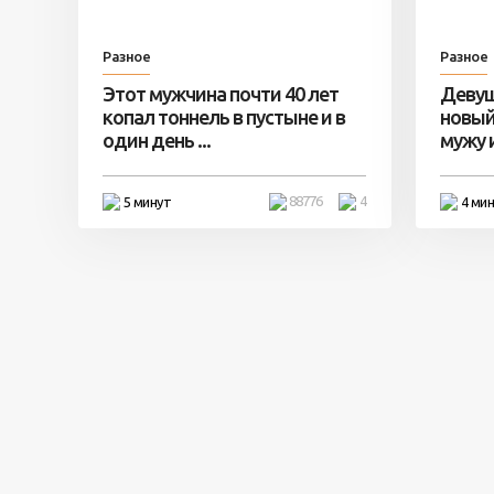
Разное
Разное
Этот мужчина почти 40 лет
Девуш
копал тоннель в пустыне и в
новый
один день ...
мужу и 
88776
4
5 минут
4 ми