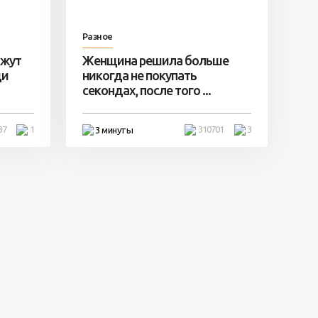
Разное
ажут
Женщина решила больше
ди
никогда не покупать
секондах, после того ...
37
1
310701
3
3 минуты