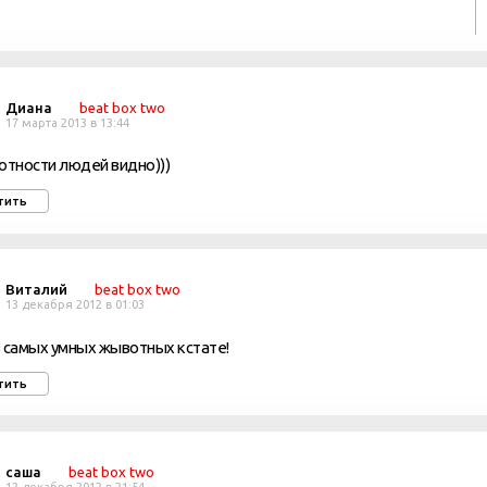
Диана
beat box two
17 марта 2013 в 13:44
отности людей видно)))
тить
Виталий
beat box two
13 декабря 2012 в 01:03
 самых умных жывотных кстате!
тить
саша
beat box two