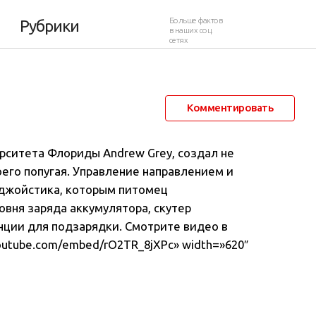
утер для попугая
Больше фактов
Рубрики
в наших соц.
сетях
11 декабря 2012 в 02:04
11 546
31
Комментировать
рситета Флориды Andrew Grey, создал не
его попугая.
Управление направлением и
джойстика, которым питомец
вня заряда аккумулятора, скутер
нции для подзарядки. Смотрите видео в
youtube.com/embed/rO2TR_8jXPc» width=»620″