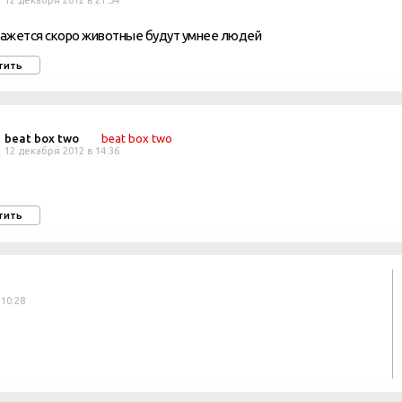
12 декабря 2012 в 21:54
кажется скоро животные будут умнее людей
тить
beat box two
beat box two
12 декабря 2012 в 14:36
тить
 10:28