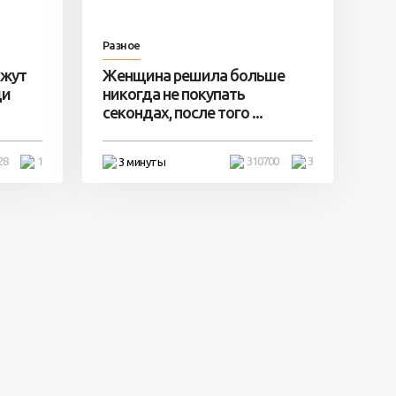
Разное
ажут
Женщина решила больше
ди
никогда не покупать
секондах, после того ...
28
1
310700
3
3 минуты