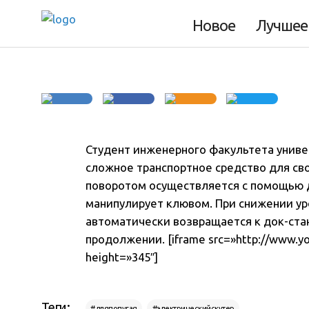
Электрический ск
Новое
Лучшее
Студент инженерного факультета униве
сложное транспортное средство для сво
поворотом осуществляется с помощью 
манипулирует клювом. При снижении уро
автоматически возвращается к док-ста
продолжении. [iframe src=»http://www.
height=»345″]
Теги:
#дляпопугая
#электрическийскутер