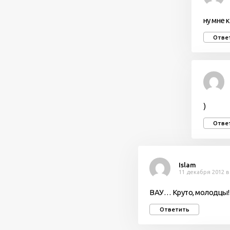
ну мне 
Отве
)
Отве
Islam
11 декабря 2012 в
ВАУ… Круто, молодцы!
Ответить