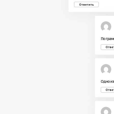
Ответить
По грам
Отве
Одно из
Отве