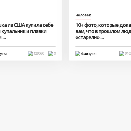
Человек
ка из США купила себе
10+ фото, которые док
 купальник и плавки
вам, что в прошлом лю
...
«старели» ...
129030
0
916
нуты
4 минуты