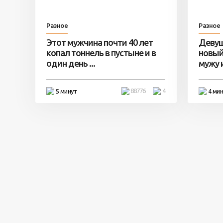
Разное
Разное
Этот мужчина почти 40 лет
Девуш
копал тоннель в пустыне и в
новый
один день ...
мужу и 
88776
4
5 минут
4 ми