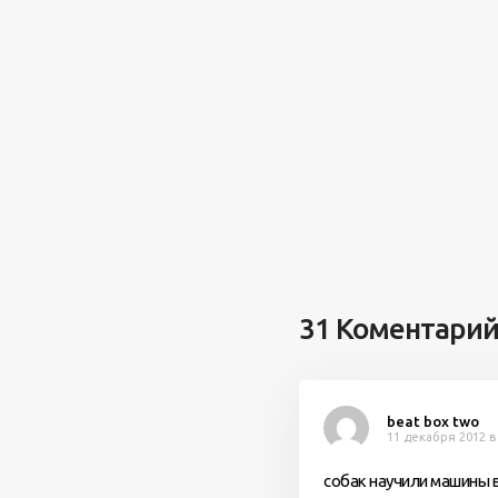
31 Коментари
beat box two
11 декабря 2012 в
собак научили машины 