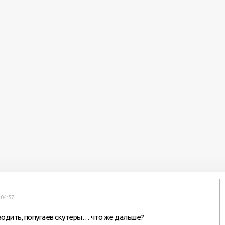
й
 04:57
водить, попугаев скутеры… что же дальше?