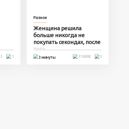
Разное
Женщина решила
больше никогда не
покупать секондах, после
того ...
13
1
310698
3
3 минуты