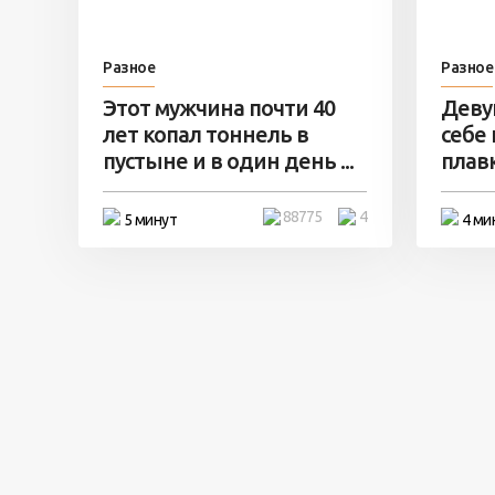
Разное
Разное
Этот мужчина почти 40
Деву
лет копал тоннель в
себе
пустыне и в один день ...
плавк
88775
4
5 минут
4 ми