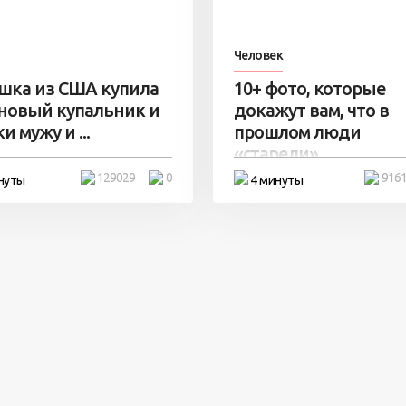
Человек
шка из США купила
10+ фото, которые
 новый купальник и
докажут вам, что в
и мужу и ...
прошлом люди
«старели» ...
129029
0
916
нуты
4 минуты