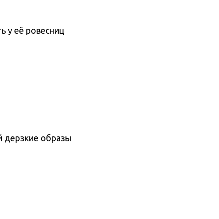
ь у её ровесниц
й дерзкие образы