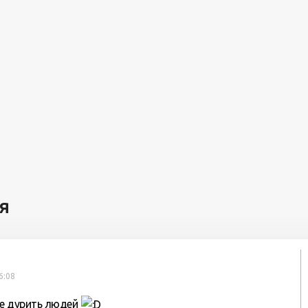
я
6:08
же дурить людей