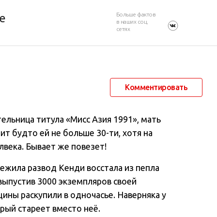
Больше фактов
е
в наших соц.
сетях
21 июля 2015 в 15:54
88 491
23
Комментировать
ельница титула «Мисс Азия 1991», мать
ит будто ей не больше 30-ти, хотя на
века. Бывает же повезет!
режила развод Кенди восстала из пепла
 выпустив 3000 экземпляров своей
ины раскупили в одночасье. Наверняка у
орый стареет вместо неё.