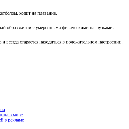
кетболом, ходит на плавание.
вный образ жизни с умеренными физическими нагрузками.
 и всегда старается находиться в положительном настроении.
ена
щина в мире
й в рекламе