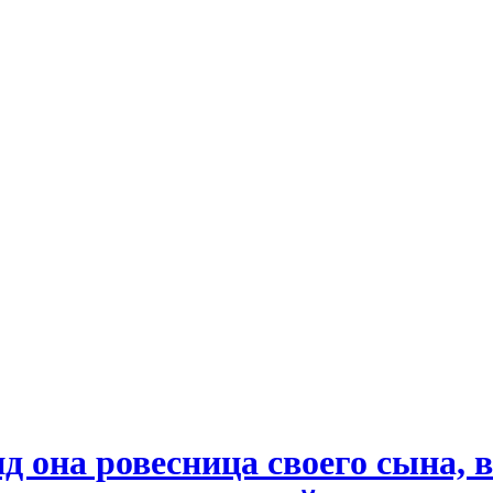
ид она ровесница своего сына,