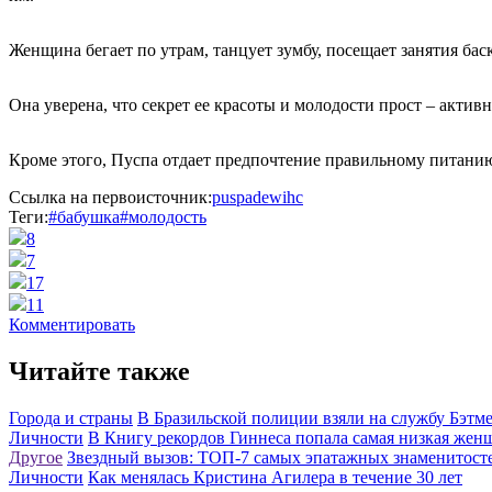
Женщина бегает по утрам, танцует зумбу, посещает занятия бас
Она уверена, что секрет ее красоты и молодости прост – акти
Кроме этого, Пуспа отдает предпочтение правильному питанию
Ссылка на первоисточник:
puspadewihc
Теги:
#бабушка
#молодость
8
7
17
11
Комментировать
Читайте также
Города и страны
В Бразильской полиции взяли на службу Бэтм
Личности
В Книгу рекордов Гиннеса попала самая низкая жен
Другое
Звездный вызов: ТОП-7 самых эпатажных знаменитосте
Личности
Как менялась Кристина Агилера в течение 30 лет