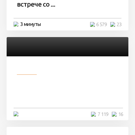
встрече со ...
3 минуты
6 579
23
Разное
Парни нашли в лесу
заброшенный вагон и решили
остаться там на ...
4 минуты
7 119
16