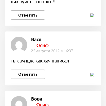
них руины говорят!!!
Ответить
Вася
Юсиф
25 августа 2012 в 16:37
ты сам щяс как хач написал
Ответить
Вова
Юсиф