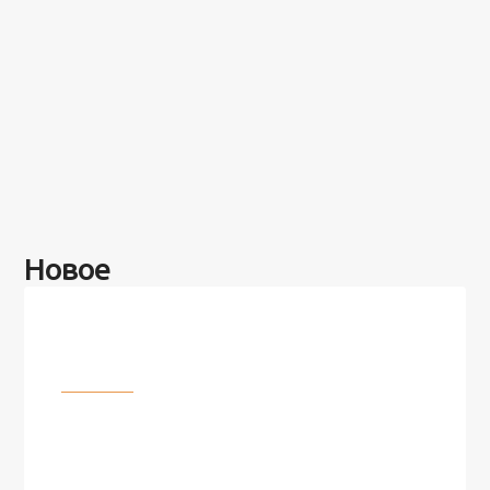
Новое
Разное
100 лет назад на этом острове
посреди моря забыли 100
человек и вернулись туда спустя