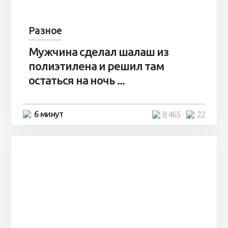
Разное
Мужчина сделал шалаш из
полиэтилена и решил там
остаться на ночь ...
6 минут
8 465
22