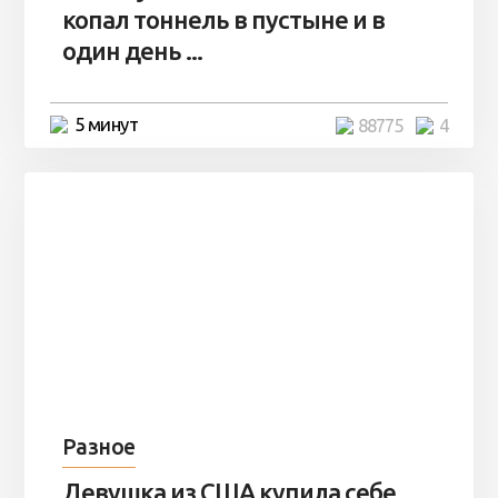
копал тоннель в пустыне и в
один день ...
5 минут
88775
4
Разное
Девушка из США купила себе