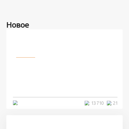
Новое
Разное
100 лет назад на этом острове
посреди моря забыли 100
человек и вернулись туда спустя
7 лет
5 минут
13 710
21