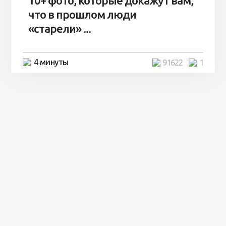
10+ фото, которые докажут вам,
что в прошлом люди
«старели» ...
4 минуты
91622
1