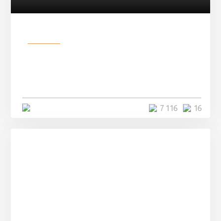
Разное
Парни нашли в лесу
заброшенный вагон и решили
остаться там на ...
4 минуты
7 116
16