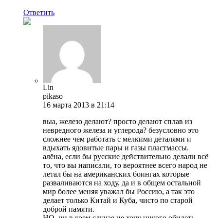
Ответить
Lin
pikaso
16 марта 2013 в 21:14
выа, железо делают? просто делают сплав из
невредного железа и углерода? безусловно это
сложнее чем работать с мелкими деталями и
вдыхать ядовитые пары и газы пластмассы.
алёна, если бы русские действительно делали всё
то, что вы написали, то вероятнее всего народ не
летал бы на американских боингах которые
разваливаются на ходу, да и в общем остальной
мир более меняя уважал бы Россию, а так это
делает только Китай и Куба, чисто по старой
доброй памяти.
НО, ни в коем случае не хочу никого обидеть,