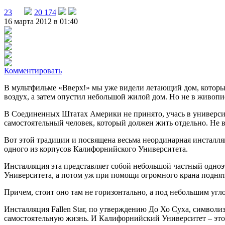
23
20 174
16 марта 2012 в 01:40
Комментировать
В мультфильме «Вверх!» мы уже видели летающий дом, которы
воздух, а затем опустил небольшой жилой дом. Но не в живоп
В Соединенных Штатах Америки не принято, учась в университе
самостоятельный человек, который должен жить отдельно. Не 
Вот этой традиции и посвящена весьма неординарная инсталляц
одного из корпусов Калифорнийского Университета.
Инсталляция эта представляет собой небольшой частный одно
Университета, а потом уж при помощи огромного крана поднят
Причем, стоит оно там не горизонтально, а под небольшим угл
Инсталляция Fallen Star, по утверждению До Хо Суха, символ
самостоятельную жизнь. И Калифорнийский Университет – это к