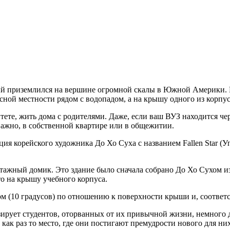
й приземлился на вершине огромной скалы в Южной Америки. В
исной местности рядом с водопадом, а на крышу одного из корп
те, жить дома с родителями. Даже, если ваш ВУЗ находится чере
важно, в собственной квартире или в общежитии.
ия корейского художника До Хо Суха с названием Fallen Star (У
этажный домик. Это здание было сначала собрано До Хо Сухом 
о на крышу учебного корпуса.
ом (10 градусов) по отношению к поверхности крыши и, соответс
изирует студентов, оторванных от их привычной жизни, немног
ак раз то место, где они постигают премудрости нового для них