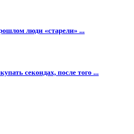
рошлом люди «старели» ...
пать секондах, после того ...