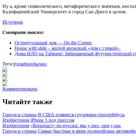
Ну а, кроме символического, метафорического значения, инстал
Калифорнийский Университет и город Сан-Диего в целом.
Источник
Смотрите также:
Остроугольный дом — On the Corner.
House with slide – жилой японский «дом с горкой».
Дома-НЛО на Тайване: Заброшенный футуристический го
Теги:
#дом
#необычно
Комментировать
Читайте также
Города и страны
В США появятся грузовики-троллейбусы
Изобретения
iPhone 5 под прессом
Изобретения
«Копипаст» по-русски: мы у них, они у нас
Города и страны
Самые быстрые в мире полицейские автомоб