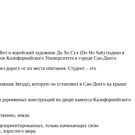
от и корейский художник До Хо Сух (Do Ho Suh) поднял в
усов Калифорнийского Университета в городе Сан-Диего.
з дорогу от их места обитания. Студент – это
павшая Звезда), которую он установил в Сан-Диего на крыше
из деревянных конструкций во дворе кампуса Калифорнийского
твенно, земли.
о дезориентированных, только начинающих свою
, взрослого мира.