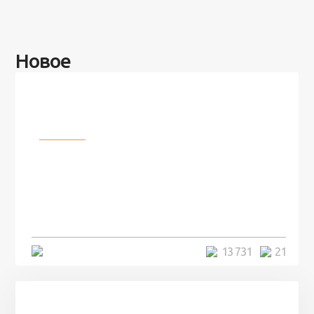
Новое
Разное
100 лет назад на этом острове
посреди моря забыли 100
человек и вернулись туда спустя
7 лет
5 минут
13 731
21