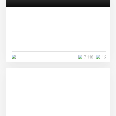
Разное
Парни нашли в лесу
заброшенный вагон и решили
остаться там на ...
4 минуты
7 118
16