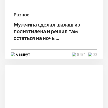
Разное
Мужчина сделал шалаш из
полиэтилена и решил там
остаться на ночь ...
6 минут
8 471
22