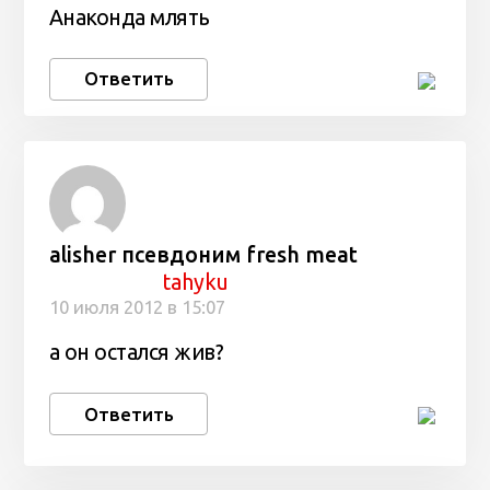
Анаконда млять
Ответить
alisher псевдоним fresh meat
tahyku
10 июля 2012 в 15:07
а он остался жив?
Ответить