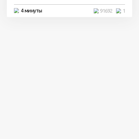
4 минуты
91692
1