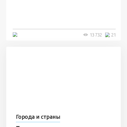
посреди моря забыли 100
человек и вернулись туда спустя
7 лет
5 минут
13 732
21
Города и страны