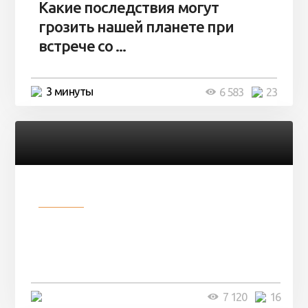
Какие последствия могут
грозить нашей планете при
встрече со ...
3 минуты
6 583
23
Разное
Парни нашли в лесу
заброшенный вагон и решили
остаться там на ...
4 минуты
7 120
16