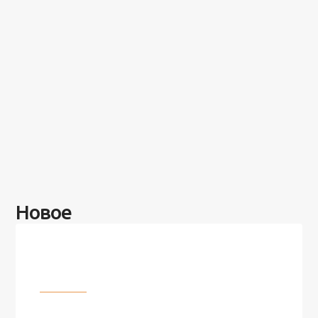
Новое
Разное
100 лет назад на этом острове