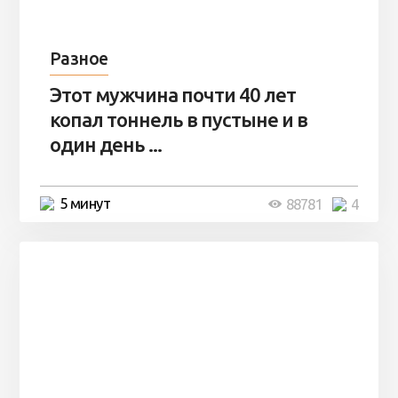
Разное
Этот мужчина почти 40 лет
копал тоннель в пустыне и в
один день ...
5 минут
88781
4