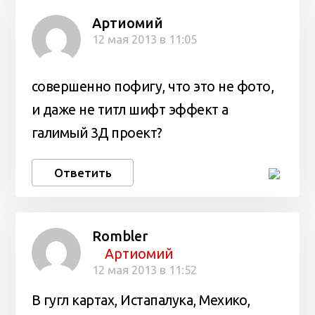
Артиомий
12 мая 2013 в 11:05
совершенно пофигу, что это не фото,
и даже не титл шифт эффект а
галимый 3Д проект?
Ответить
Rombler
Артиомий
12 мая 2013 в 11:52
В гугл картах, Истапалука, Мехико,