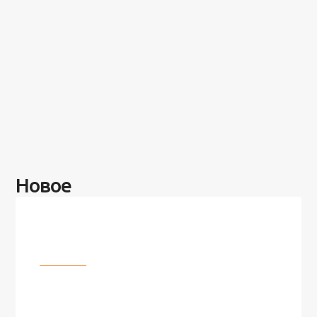
Новое
Разное
100 лет назад на этом острове
посреди моря забыли 100