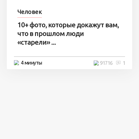
Человек
10+ фото, которые докажут вам,
что в прошлом люди
«старели» ...
4 минуты
91716
1