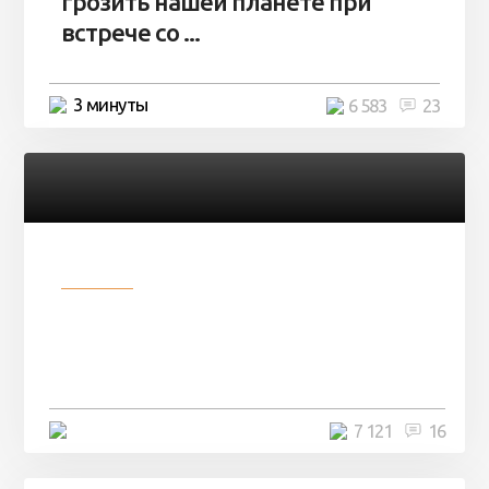
грозить нашей планете при
встрече со ...
3 минуты
6 583
23
Разное
Парни нашли в лесу
заброшенный вагон и решили
остаться там на ...
4 минуты
7 121
16