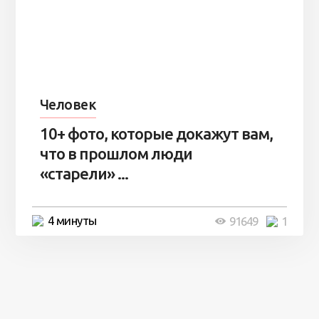
Человек
10+ фото, которые докажут вам,
что в прошлом люди
«старели» ...
4 минуты
91649
1