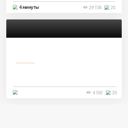
4 минуты
29 158
20
Разное
Девушка показала свои фото, но
никто так и не смог угадать ...
4 минуты
4 592
20