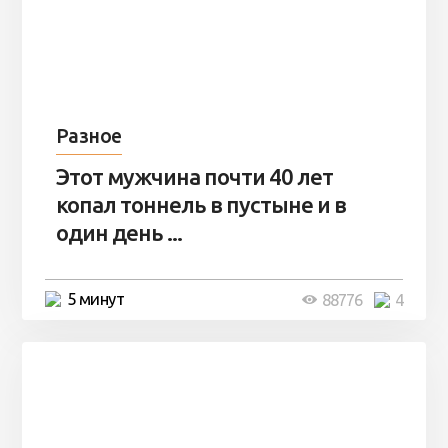
Разное
Этот мужчина почти 40 лет
копал тоннель в пустыне и в
один день ...
5 минут
88776
4