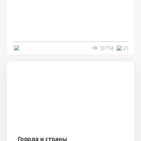
100 лет назад на этом острове
посреди моря забыли 100
человек и вернулись туда спустя
7 лет
5 минут
13 714
21
Города и страны