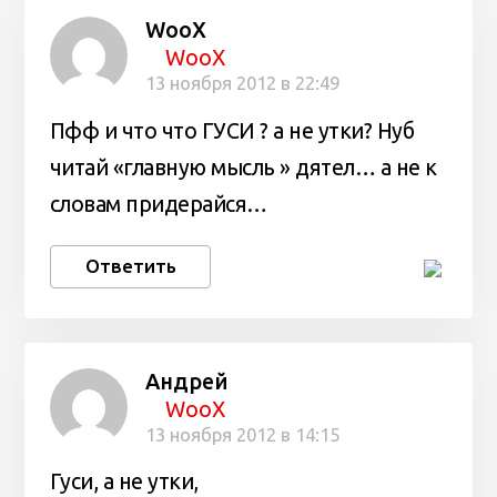
WooX
WooX
13 ноября 2012 в 22:49
Пфф и что что ГУСИ ? а не утки? Нуб
читай «главную мысль » дятел… а не к
словам придерайся…
Ответить
Андрей
WooX
13 ноября 2012 в 14:15
Гуси, а не утки,