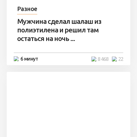
Разное
Мужчина сделал шалаш из
полиэтилена и решил там
остаться на ночь ...
6 минут
8 468
22