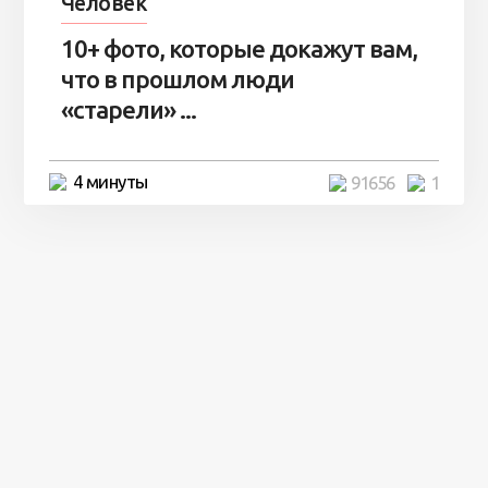
Человек
10+ фото, которые докажут вам,
что в прошлом люди
«старели» ...
4 минуты
91656
1