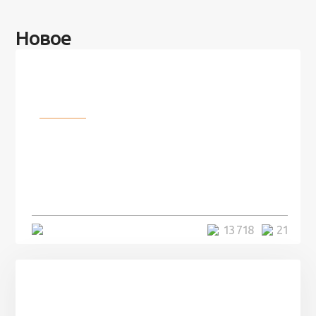
Новое
Разное
100 лет назад на этом острове
посреди моря забыли 100
человек и вернулись туда спустя
7 лет
5 минут
13 718
21