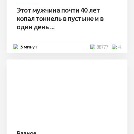
Этот мужчина почти 40 лет
копал тоннель в пустыне и в
один день ...
5 минут
88777
4
Разное