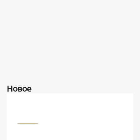
Новое
Разное
100 лет назад на этом острове
посреди моря забыли 100