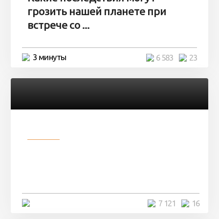
грозить нашей планете при
встрече со ...
3 минуты
6 583
23
Разное
Парни нашли в лесу
заброшенный вагон и решили
остаться там на ...
4 минуты
7 121
16