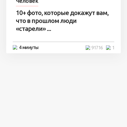
Человек
10+ фото, которые докажут вам,
что в прошлом люди
«старели» ...
4 минуты
91716
1