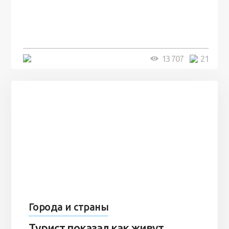
посреди моря забыли 100
человек и вернулись туда спустя
7 лет
5 минут
13 707
21
Города и страны
Турист показал как живут