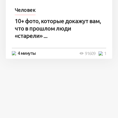
Человек
10+ фото, которые докажут вам,
что в прошлом люди
«старели» ...
4 минуты
91609
1