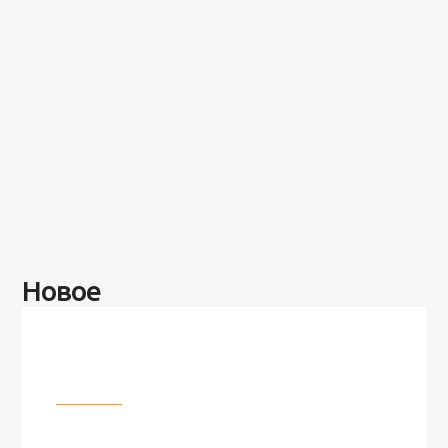
Новое
Разное
100 лет назад на этом острове