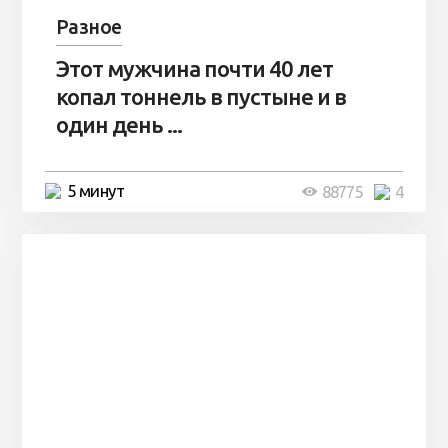
Разное
Этот мужчина почти 40 лет
копал тоннель в пустыне и в
один день ...
5 минут
88775
4