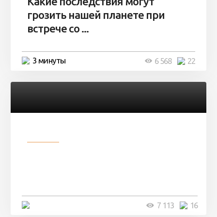
Какие последствия могут
грозить нашей планете при
встрече со ...
3 минуты
6 568
22
Разное
Парни нашли в лесу
заброшенный вагон и решили
остаться там на ...
4 минуты
7 113
16