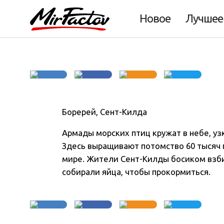
Фото дня 16.12.2
Новое
Лучшее
Боререй, Сент-Килда
Армады морских птиц кружат в небе, уз
Здесь выращивают потомство 60 тысяч 
мире.
Жители Сент-Килды босиком взбир
собирали яйца, чтобы прокормиться.