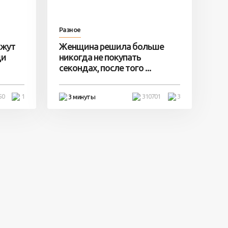
Разное
ажут
Женщина решила больше
ди
никогда не покупать
секондах, после того ...
50
1
310701
3
3 минуты