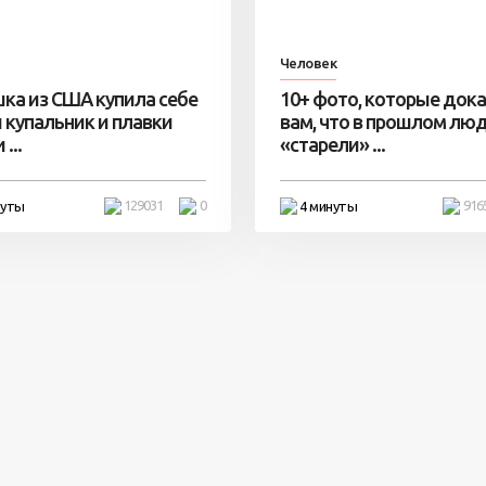
Человек
ка из США купила себе
10+ фото, которые док
 купальник и плавки
вам, что в прошлом лю
...
«старели» ...
129031
0
916
нуты
4 минуты