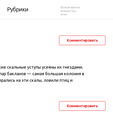
012
Больше фактов
Рубрики
в наших соц.
сетях
16 декабря 2012 в 10:02
3 286
1
Комментировать
кие скальные уступы усеяны их гнездами.
пар бакланов — самая большая колония в
ались на эти скалы, ловили птиц и
Комментировать