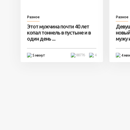
Разное
Разное
Этот мужчина почти 40 лет
Девуш
копал тоннель в пустыне и в
новый
один день ...
мужу и 
88776
4
5 минут
4 ми