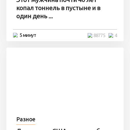
копал тоннель в пустыне и в
один день ...
5 минут
88775
4
Разное