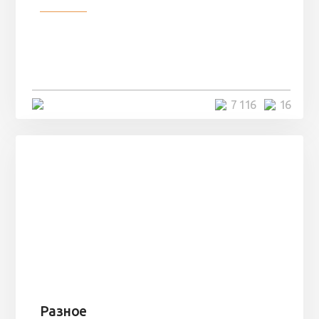
Парни нашли в лесу
заброшенный вагон и решили
остаться там на ...
4 минуты
7 116
16
Разное