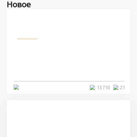
Новое
Разное
100 лет назад на этом острове
посреди моря забыли 100
человек и вернулись туда спустя
7 лет
5 минут
13 710
21