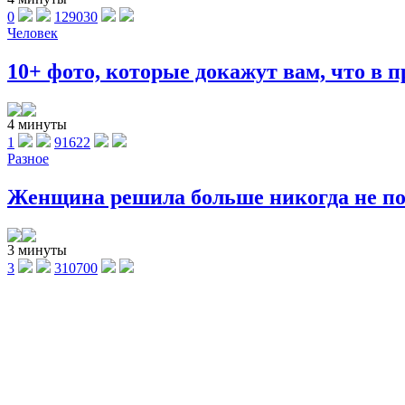
0
129030
Человек
10+ фото, которые докажут вам, что в п
4 минуты
1
91622
Разное
Женщина решила больше никогда не поку
3 минуты
3
310700