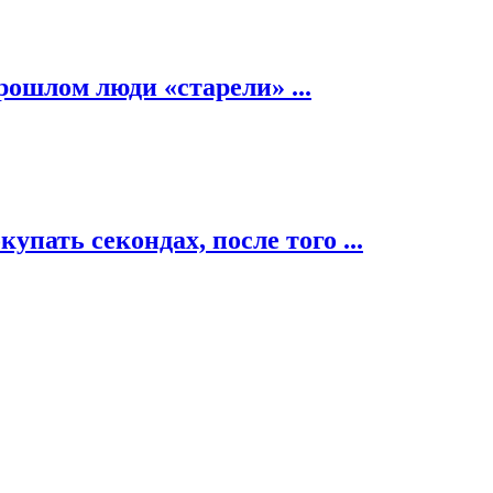
рошлом люди «старели» ...
пать секондах, после того ...