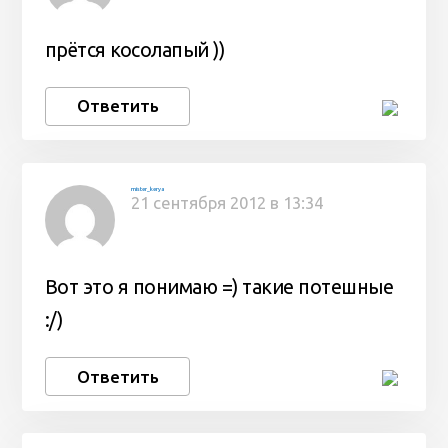
прётся косолапый ))
Ответить
mister_kerya
21 сентября 2012 в 13:34
Вот это я понимаю =) такие потешные
:/)
Ответить