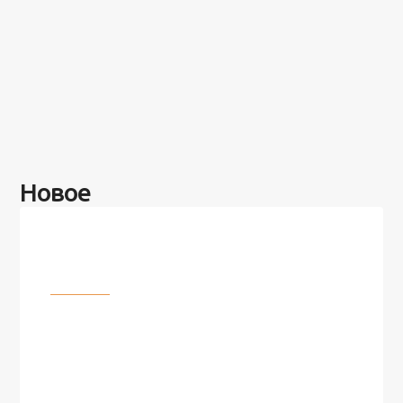
Новое
Разное
100 лет назад на этом острове
посреди моря забыли 100
человек и вернулись туда спустя
7 лет