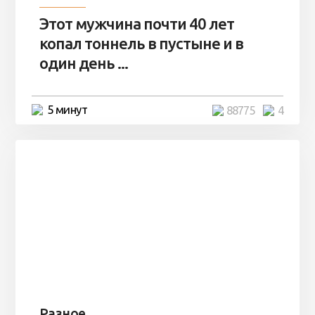
Этот мужчина почти 40 лет
копал тоннель в пустыне и в
один день ...
5 минут
88775
4
Разное