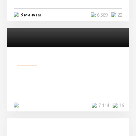
3 минуты
6 569
22
Разное
Парни нашли в лесу
заброшенный вагон и решили
остаться там на ...
4 минуты
7 114
16