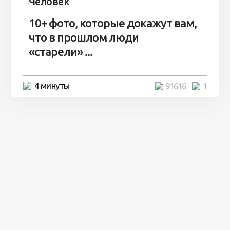
Человек
10+ фото, которые докажут вам,
что в прошлом люди
«старели» ...
4 минуты
91616
1