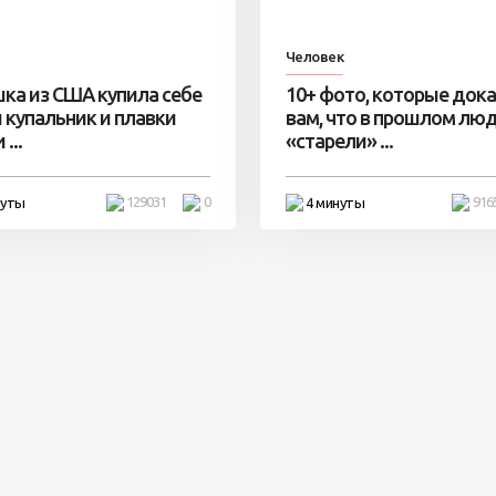
Человек
ка из США купила себе
10+ фото, которые док
 купальник и плавки
вам, что в прошлом лю
...
«старели» ...
129031
0
916
нуты
4 минуты