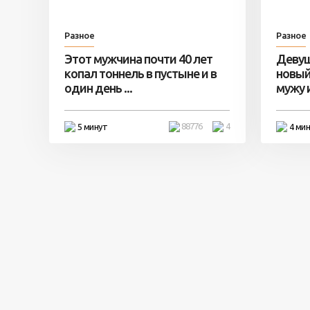
Разное
Разное
Этот мужчина почти 40 лет
Девуш
копал тоннель в пустыне и в
новый
один день ...
мужу и 
88776
4
5 минут
4 ми