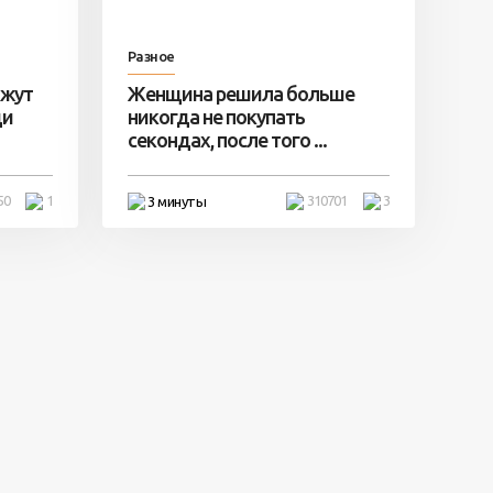
Разное
ажут
Женщина решила больше
ди
никогда не покупать
секондах, после того ...
50
1
310701
3
3 минуты