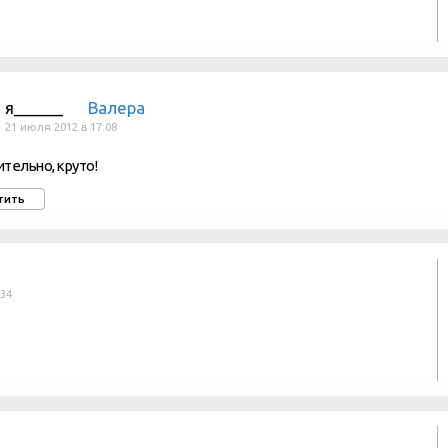
Валера
Я_______
21 июля 2012 в 17:08
тельно, круто!
тить
:34