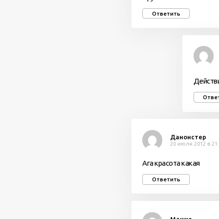
Ответить
Действи
Отве
Данонстер
20 июля 2012 в 21
Ага красота какая
Ответить