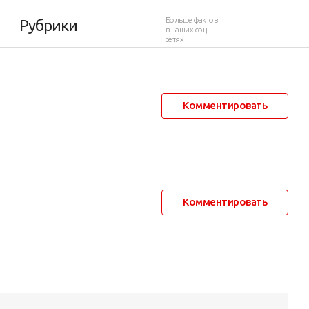
012
Больше фактов
Рубрики
в наших соц.
сетях
20 июля 2012 в 19:50
5 738
6
Комментировать
Комментировать