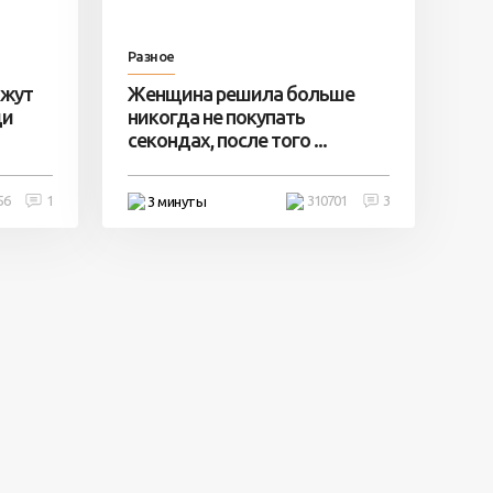
Разное
ажут
Женщина решила больше
ди
никогда не покупать
секондах, после того ...
56
1
310701
3
3 минуты