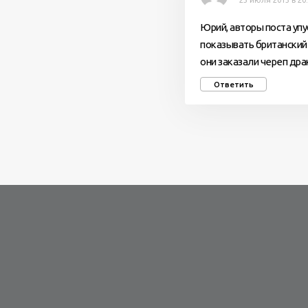
23 июля 2013 в 20
Юрий, авторы поста упу
показывать британский
они заказали череп дра
Ответить