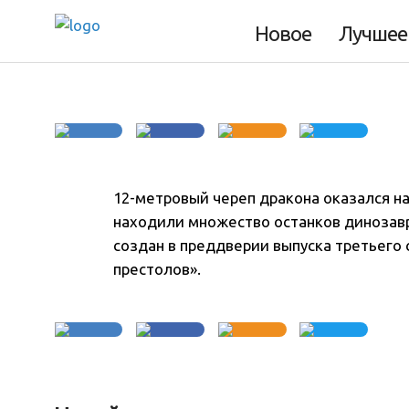
Фото дня 21.07.2
Новое
Лучшее
12-метровый череп дракона оказался на
находили множество останков динозавр
создан в преддверии выпуска третьего 
престолов».