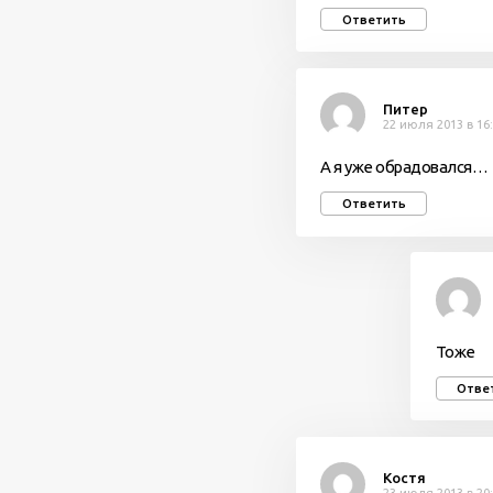
Ответить
Питер
22 июля 2013 в 16
А я уже обрадовался…
Ответить
Тоже
Отве
Костя