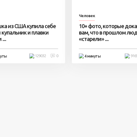
Человек
ка из США купила себе
10+ фото, которые док
 купальник и плавки
вам, что в прошлом лю
...
«старели» ...
129032
0
916
нуты
4 минуты