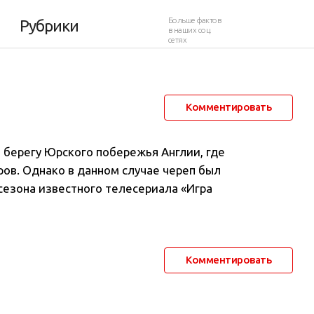
013
Больше фактов
Рубрики
в наших соц.
сетях
21 июля 2013 в 12:48
11 975
4
Комментировать
 берегу Юрского побережья Англии, где
ов. Однако в данном случае череп был
сезона известного телесериала «Игра
Комментировать