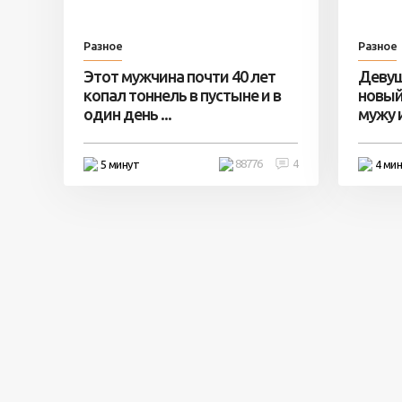
Разное
Разное
Этот мужчина почти 40 лет
Девуш
копал тоннель в пустыне и в
новый
один день ...
мужу и 
88776
4
5 минут
4 ми