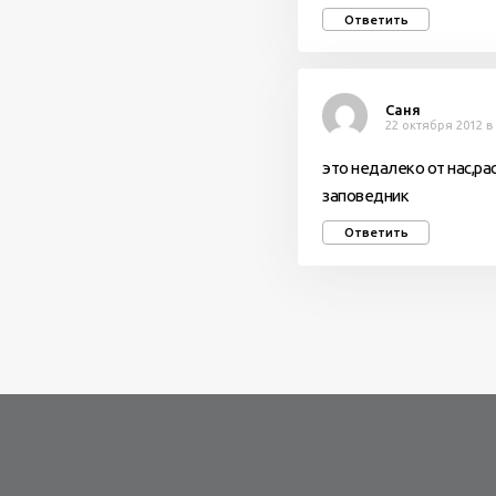
Ответить
Саня
22 октября 2012 в 
это недалеко от нас,ра
заповедник
Ответить