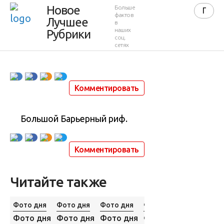
Фото дня
Новое
Больше
фактов
Лучшее
в
22.07.2013
наших
Рубрики
соц.
сетях
22 июля 2013 в 09:45
2 956
2
Комментировать
Большой Барьерный риф.
Комментировать
Читайте также
Фото дня
Фото дня
Фото дня
Фото дня
Фото дня
Фото дня
Фото дня
Фото дня