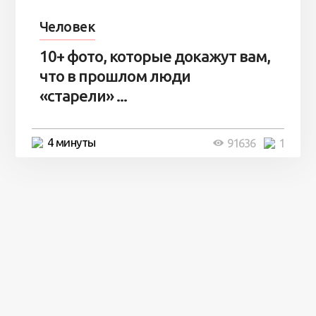
Человек
10+ фото, которые докажут вам,
что в прошлом люди
«старели» ...
4 минуты
91636
1