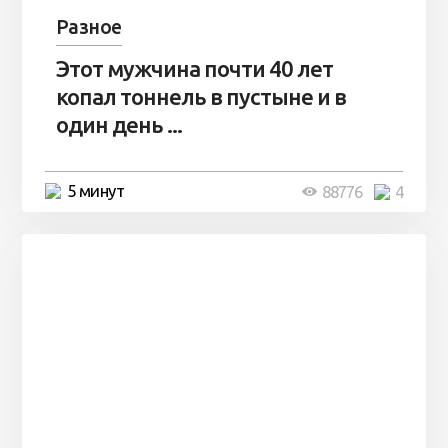
Разное
Этот мужчина почти 40 лет
копал тоннель в пустыне и в
один день ...
5 минут
88776
4