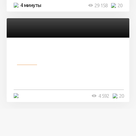
4 минуты
29 158
20
Разное
Девушка показала свои фото, но
никто так и не смог угадать ...
4 минуты
4 592
20