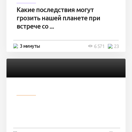
Какие последствия могут
грозить нашей планете при
встрече со ...
3 минуты
6 571
23
Разное
Парни нашли в лесу
заброшенный вагон и решили
остаться там на ...