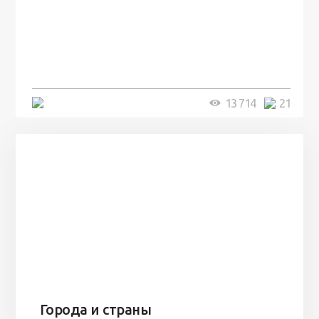
100 лет назад на этом острове
посреди моря забыли 100
человек и вернулись туда спустя
7 лет
5 минут
13 714
21
Города и страны