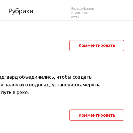
013
Больше фактов
Рубрики
в наших соц.
сетях
23 июля 2013 в 06:52
6 158
2
Комментировать
дгаард объединились, чтобы создать
я палочки в водопад, установив камеру на
путь в реке
.
Комментировать