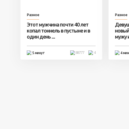
Разное
Разное
Этот мужчина почти 40 лет
Девуш
копал тоннель в пустыне и в
новый
один день ...
мужу и 
88777
4
5 минут
4 ми