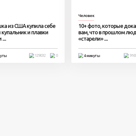
Человек
ка из США купила себе
10+ фото, которые док
 купальник и плавки
вам, что в прошлом лю
...
«старели» ...
129032
0
916
нуты
4 минуты