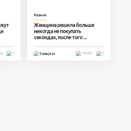
Разное
ажут
Женщина решила больше
ди
никогда не покупать
секондах, после того ...
56
1
310701
3
3 минуты