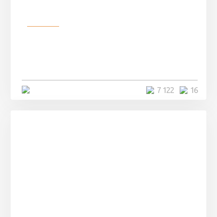
Разное
Парни нашли в лесу
заброшенный вагон и решили
остаться там на ...
4 минуты
7 122
16