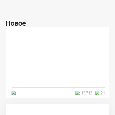
Новое
Разное
100 лет назад на этом острове
посреди моря забыли 100
человек и вернулись туда спустя
7 лет
5 минут
13 713
21