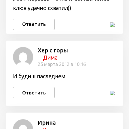
клюв удачно схватил))
Ответить
Хер с горы
Дима
25 марта 2012 в 10:16
И будиш паследнем
Ответить
Ирина