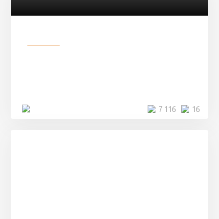
Разное
Парни нашли в лесу
заброшенный вагон и решили
остаться там на ...
4 минуты
7 116
16