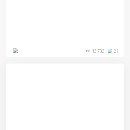
100 лет назад на этом острове
посреди моря забыли 100
человек и вернулись туда спустя
7 лет
5 минут
13 732
21