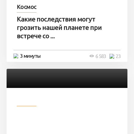
Космос
Какие последствия могут
грозить нашей планете при
встрече со ...
3 минуты
6 583
23
Разное
Парни нашли в лесу
заброшенный вагон и решили
остаться там на ...