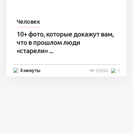
Человек
10+ фото, которые докажут вам,
что в прошлом люди
«старели» ...
4 минуты
91694
1