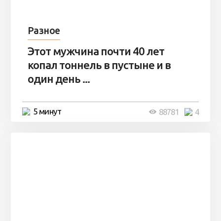
Разное
Этот мужчина почти 40 лет
копал тоннель в пустыне и в
один день ...
5 минут
88781
4