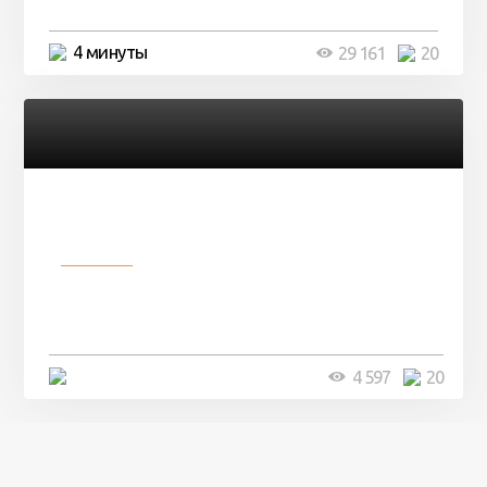
4 минуты
29 161
20
Разное
Девушка показала свои фото, но
никто так и не смог угадать ...
4 минуты
4 597
20