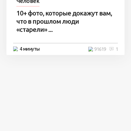
Человек
10+ фото, которые докажут вам,
что в прошлом люди
«старели» ...
4 минуты
91619
1