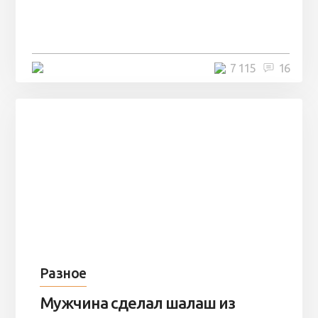
заброшенный вагон и решили
остаться там на ...
4 минуты
7 115
16
Разное
Мужчина сделал шалаш из