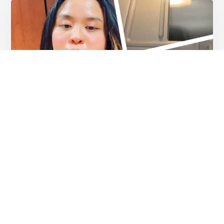
Разное
Девушка рассказала, как
поймать парня на измене с
помощью ...
4 минуты
6 210
13