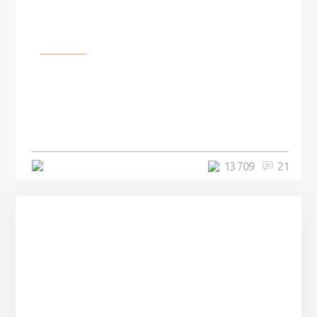
Разное
100 лет назад на этом острове
посреди моря забыли 100
человек и вернулись туда спустя
7 лет
5 минут
13 709
21