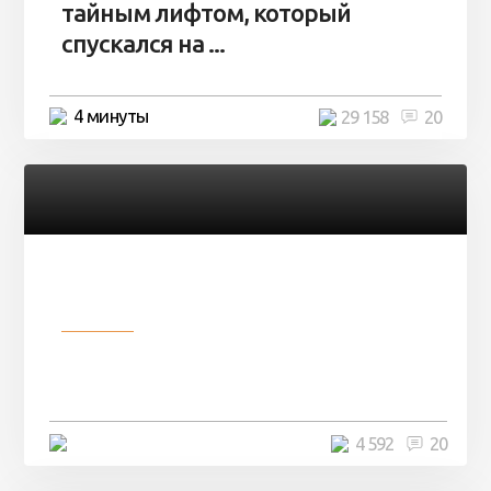
тайным лифтом, который
спускался на ...
4 минуты
29 158
20
Разное
Девушка показала свои фото, но
никто так и не смог угадать ...
4 минуты
4 592
20